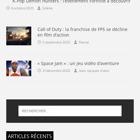
K-Pop Demon Hunters : l’événement Fortnite à découvrir
6 octobre 2025
Solène
Call of Duty : la franchise de FPS se décline
en film d’action
5 septembre 2025
Pascal
« Space Jam » : un jeu vidéo d’aventure
21 décembre 2020
Jean-Jacques Viator
ARTICLES RÉCENTS