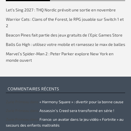
Let’s Sing 2027 : THQ Nordic prévoit une sortie en novembre
Warrior Cats : Clans of the Forest, le RPG jouable sur Switch 1 et
2
Beacon Pines fait partie des jeux gratuits de l’Epic Games Store
Balls Go High : utilisez votre mobile et ramassez le max de balles
Marvel’s Spider-Man 2 : Peter Parker explore New York en
monde ouvert
COMMENTAIRES RÉCENTS
Zurie Primeau
dans
« Harmony Square » : divertir pour la bonne cause
Zurie Primeau
dans
Assassin’s Creed sera transformé en série !
Zurie Primeau
dans
France: un avatar dans le jeu vidéo « Fortnite » au
secours des enfants maltraités