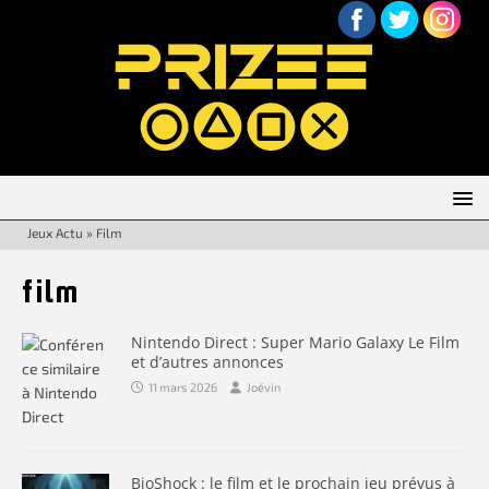
Jeux Actu
»
Film
film
Nintendo Direct : Super Mario Galaxy Le Film
et d’autres annonces
11 mars 2026
Joévin
BioShock : le film et le prochain jeu prévus à