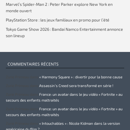
Marvel’s Spider-Man 2 : Peter Parker explore New York en
monde ouvert
PlayStation Store : les jeux familiaux en promo pour l’été
Tokyo Game Show 2026 : Bandai Namco Entertainment annonce
son lineup
COMMENTAIRES RÉCENTS
Zurie Primeau
dans
« Harmony Square » : divertir pour la bonne cause
Zurie Primeau
dans
Assassin’s Creed sera transformé en série !
Zurie Primeau
dans
France: un avatar dans le jeu vidéo « Fortnite » au
secours des enfants maltraités
Zurie Primeau
dans
France: un avatar dans le jeu vidéo « Fortnite » au
secours des enfants maltraités
Zurie Primeau
dans
« Intouchables » : Nicole Kidman dans la version
américaine du film ?