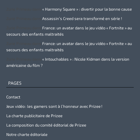
Zurie Primeau
dans
« Harmony Square » : divertir pour la bonne cause
Zurie Primeau
dans
Assassin’s Creed sera transformé en série !
Zurie Primeau
dans
France: un avatar dans le jeu vidéo « Fortnite » au
secours des enfants maltraités
Zurie Primeau
dans
France: un avatar dans le jeu vidéo « Fortnite » au
secours des enfants maltraités
Zurie Primeau
dans
« Intouchables » : Nicole Kidman dans la version
américaine du film ?
PAGES
Contact
Jeux vidéo : les gamers sont à l’honneur avec Prizee !
La charte publicitaire de Prizee
La composition du comité éditorial de Prizee
Notre charte éditoriale