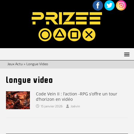
Jeux Actu
»
Longue Video
longue video
Code Vein II : l’action -RPG s’offre un tour
d’horizon en vidéo
15 janvier 2026
Joévin