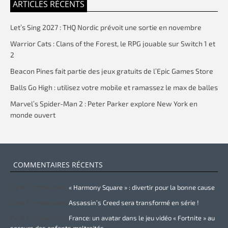
ARTICLES RÉCENTS
Let’s Sing 2027 : THQ Nordic prévoit une sortie en novembre
Warrior Cats : Clans of the Forest, le RPG jouable sur Switch 1 et
2
Beacon Pines fait partie des jeux gratuits de l’Epic Games Store
Balls Go High : utilisez votre mobile et ramassez le max de balles
Marvel’s Spider-Man 2 : Peter Parker explore New York en
monde ouvert
COMMENTAIRES RÉCENTS
Zurie Primeau
dans
« Harmony Square » : divertir pour la bonne cause
Zurie Primeau
dans
Assassin’s Creed sera transformé en série !
Zurie Primeau
dans
France: un avatar dans le jeu vidéo « Fortnite » au
secours des enfants maltraités