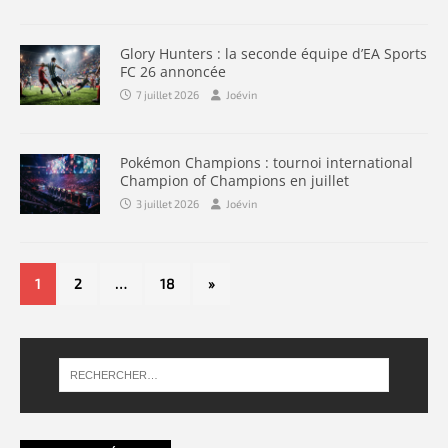
Glory Hunters : la seconde équipe d’EA Sports
FC 26 annoncée
7 juillet 2026
Joévin
Pokémon Champions : tournoi international
Champion of Champions en juillet
3 juillet 2026
Joévin
1
2
…
18
»