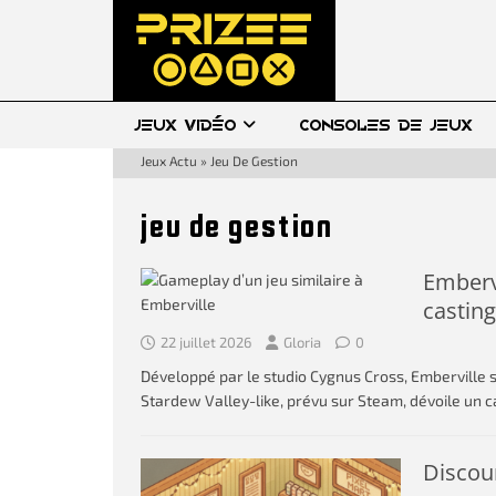
JEUX VIDÉO
CONSOLES DE JEUX
Jeux Actu
»
Jeu De Gestion
jeu de gestion
Embervi
casting
22 juillet 2026
Gloria
0
Développé par le studio Cygnus Cross, Emberville
Stardew Valley-like, prévu sur Steam, dévoile un c
Discoun