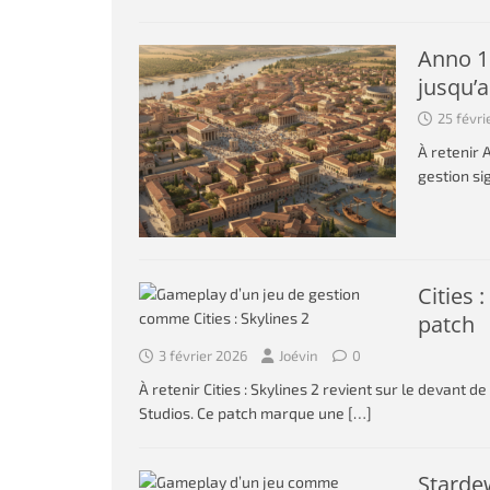
Anno 11
jusqu’
25 févri
À retenir 
gestion si
Cities 
patch
3 février 2026
Joévin
0
À retenir Cities : Skylines 2 revient sur le devant 
Studios. Ce patch marque une
[…]
Stardew