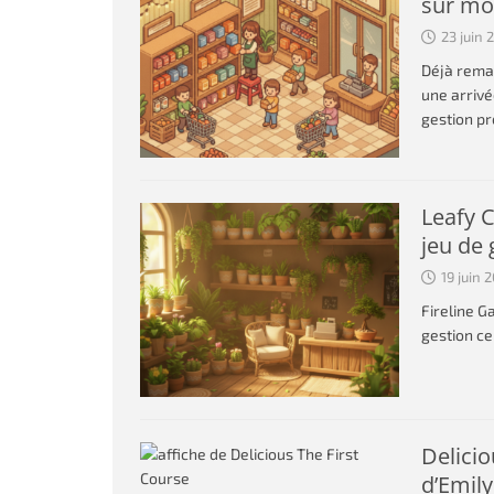
sur mo
23 juin 
Déjà rema
une arrivé
gestion p
Leafy C
jeu de 
19 juin 
Fireline G
gestion ce
Delicio
d’Emily