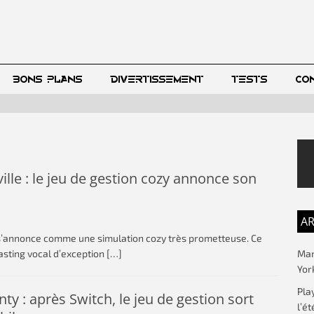
BONS PLANS
DIVERTISSEMENT
TESTS
CO
lle : le jeu de gestion cozy annonce son
AR
 s’annonce comme une simulation cozy très prometteuse. Ce
Mar
asting vocal d’exception
[…]
Yor
Pla
ty : après Switch, le jeu de gestion sort
l’ét