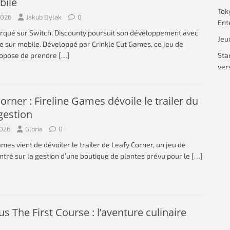
bile
Tok
2026
Jakub Dylak
0
Ent
rqué sur Switch, Discounty poursuit son développement avec
Jeu
e sur mobile. Développé par Crinkle Cut Games, ce jeu de
Sta
ropose de prendre
[…]
vers
orner : Fireline Games dévoile le trailer du
gestion
2026
Gloria
0
ames vient de dévoiler le trailer de Leafy Corner, un jeu de
ntré sur la gestion d’une boutique de plantes prévu pour le
[…]
us The First Course : l’aventure culinaire