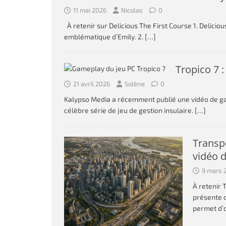
11 mai 2026
Nicolas
0
À retenir sur Delicious The First Course 1. Delicious
emblématique d’Emily. 2.
[…]
Tropico 7 
21 avril 2026
Solène
0
Kalypso Media a récemment publié une vidéo de ga
célèbre série de jeu de gestion insulaire.
[…]
Transp
vidéo 
9 mars 
À retenir 
présente c
permet d’