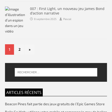
007 : First Light, un nouveau jeu James Bond
d’action narrative
8 septembre 2025
Pascal
1
2
»
ARTICLES RÉCENTS
Beacon Pines fait partie des jeux gratuits de l’Epic Games Store
Balls Go High : utilisez votre mobile et ramassez le max de balles