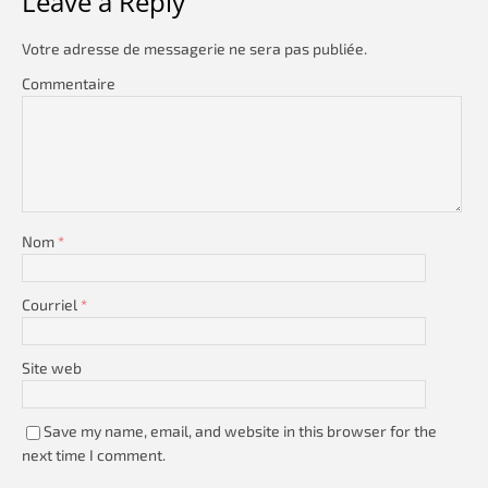
Leave a Reply
Votre adresse de messagerie ne sera pas publiée.
Commentaire
Nom
*
Courriel
*
Site web
Save my name, email, and website in this browser for the
next time I comment.