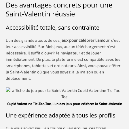
Des avantages concrets pour une
Saint-Valentin réussie
Accessibilité totale, sans contrainte
L’un des grands atouts de ces
jeux pour célébrer l’amour
, c’est
leur accessibilité. Sur Mobijeux, aucun téléchargement n’est
nécessaire. Il suffit d’ouvrir le navigateur et de jouer
immédiatement. De plus, la plateforme est compatible avec les
smartphones, tablettes et ordinateurs. Ainsi, vous pouvez fêter
la Saint-Valentin où que vous soyez, à la maison ou en
déplacement.
Cupid Valentine Tic-Tac-Toe, l’un des jeux pour célébrer la Saint-Valentin
Une expérience adaptée à tous les profils
Que vous soyez seul, en couple ou en groupe, ces titres