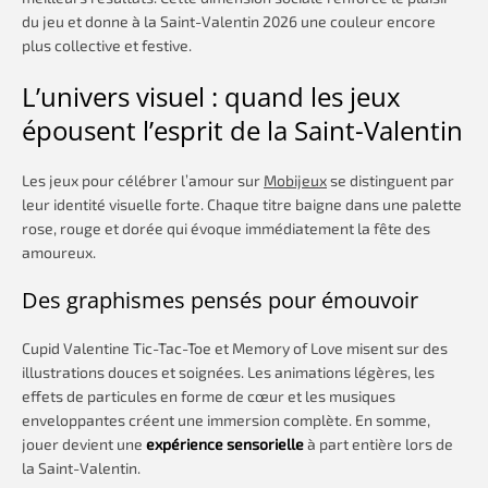
du jeu et donne à la Saint-Valentin 2026 une couleur encore
plus collective et festive.
L’univers visuel : quand les jeux
épousent l’esprit de la Saint-Valentin
Les jeux pour célébrer l’amour sur
Mobijeux
se distinguent par
leur identité visuelle forte. Chaque titre baigne dans une palette
rose, rouge et dorée qui évoque immédiatement la fête des
amoureux.
Des graphismes pensés pour émouvoir
Cupid Valentine Tic-Tac-Toe et Memory of Love misent sur des
illustrations douces et soignées. Les animations légères, les
effets de particules en forme de cœur et les musiques
enveloppantes créent une immersion complète. En somme,
jouer devient une
expérience sensorielle
à part entière lors de
la Saint-Valentin.