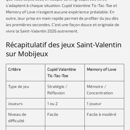
s’adaptent à chaque situation. Cupid Valentine Tic-Tac-Toe et
Memory of Love n’exigent aucune expérience préalable. En
outre, leur prise en main rapide permet de profiter du jeu dès
les premières secondes. C’est une façon douce et originale de
vivre la Saint-Valentin 2026 autrement.
Récapitulatif des jeux Saint-Valentin
sur Mobijeux
Critère
Cupid Valentine
Memory of Love
Tic-Tac-Toe
Type de jeu
Stratégie /
Mémoire /
Réflexion
Concentration
Joueurs
1 ou 2
1 joueur
Niveau de
Facile
Facile à modéré
difficulté