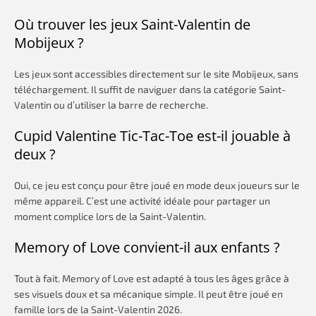
Où trouver les jeux Saint-Valentin de
Mobijeux ?
Les jeux sont accessibles directement sur le site Mobijeux, sans
téléchargement. Il suffit de naviguer dans la catégorie Saint-
Valentin ou d’utiliser la barre de recherche.
Cupid Valentine Tic-Tac-Toe est-il jouable à
deux ?
Oui, ce jeu est conçu pour être joué en mode deux joueurs sur le
même appareil. C’est une activité idéale pour partager un
moment complice lors de la Saint-Valentin.
Memory of Love convient-il aux enfants ?
Tout à fait. Memory of Love est adapté à tous les âges grâce à
ses visuels doux et sa mécanique simple. Il peut être joué en
famille lors de la Saint-Valentin 2026.