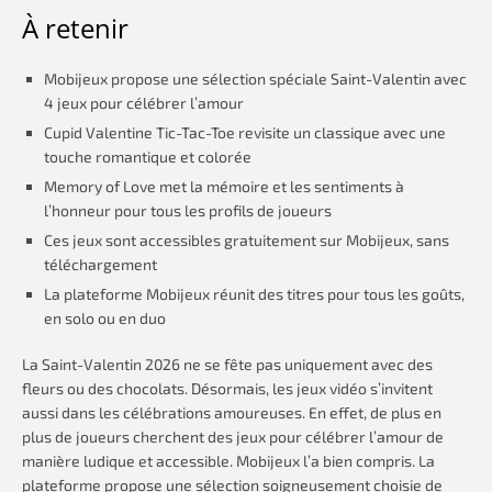
À retenir
Mobijeux propose une sélection spéciale Saint-Valentin avec
4 jeux pour célébrer l’amour
Cupid Valentine Tic-Tac-Toe revisite un classique avec une
touche romantique et colorée
Memory of Love met la mémoire et les sentiments à
l’honneur pour tous les profils de joueurs
Ces jeux sont accessibles gratuitement sur Mobijeux, sans
téléchargement
La plateforme Mobijeux réunit des titres pour tous les goûts,
en solo ou en duo
La Saint-Valentin 2026 ne se fête pas uniquement avec des
fleurs ou des chocolats. Désormais, les jeux vidéo s’invitent
aussi dans les célébrations amoureuses. En effet, de plus en
plus de joueurs cherchent des jeux pour célébrer l’amour de
manière ludique et accessible. Mobijeux l’a bien compris. La
plateforme propose une sélection soigneusement choisie de