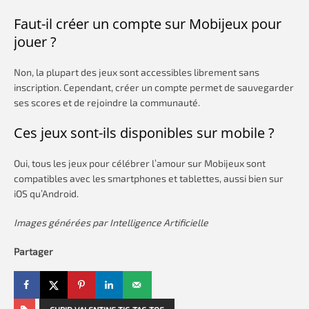
Faut-il créer un compte sur Mobijeux pour
jouer ?
Non, la plupart des jeux sont accessibles librement sans
inscription. Cependant, créer un compte permet de sauvegarder
ses scores et de rejoindre la communauté.
Ces jeux sont-ils disponibles sur mobile ?
Oui, tous les jeux pour célébrer l’amour sur Mobijeux sont
compatibles avec les smartphones et tablettes, aussi bien sur
iOS qu’Android.
Images générées par Intelligence Artificielle
Partager