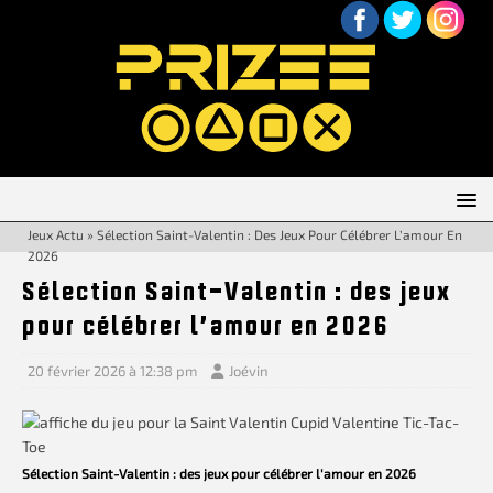
Jeux Actu
»
Sélection Saint-Valentin : Des Jeux Pour Célébrer L’amour En
2026
Sélection Saint-Valentin : des jeux
pour célébrer l’amour en 2026
20 février 2026 à 12:38 pm
Joévin
Sélection Saint-Valentin : des jeux pour célébrer l'amour en 2026