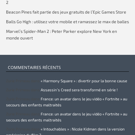
2
Beacon Pines fait partie des jeux gratuits de l’Epic Games Store
Balls Go High : utilisez votre mobile et ramassez le max de balles
Marvel’s Spider-Man 2 : Peter Parker explore New York en
monde ouvert
COMMENTAIRES RÉCENTS
Zurie Primeau
dans
« Harmony Square » : divertir pour la bonne cause
Zurie Primeau
dans
Assassin’s Creed sera transformé en série !
Zurie Primeau
dans
France: un avatar dans le jeu vidéo « Fortnite » au
secours des enfants maltraités
Zurie Primeau
dans
France: un avatar dans le jeu vidéo « Fortnite » au
secours des enfants maltraités
Zurie Primeau
dans
« Intouchables » : Nicole Kidman dans la version
américaine du film ?