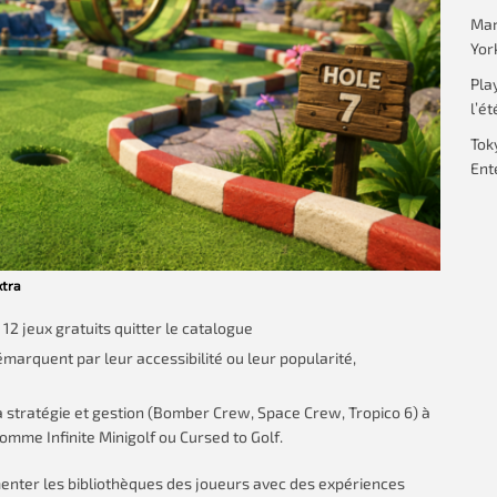
Mar
Yor
Pla
l’ét
Tok
Ent
xtra
t 12 jeux gratuits quitter le catalogue
démarquent par leur accessibilité ou leur popularité,
 la stratégie et gestion (Bomber Crew, Space Crew, Tropico 6) à
omme Infinite Minigolf ou Cursed to Golf.
imenter les bibliothèques des joueurs avec des expériences