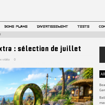
BONS PLANS
DIVERTISSEMENT
TESTS
CO
t
tra : sélection de juillet
x vidéo
0
AR
Beac
Gam
Bal
max