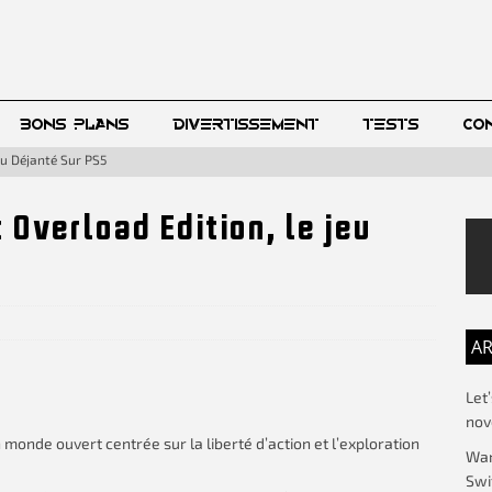
BONS PLANS
DIVERTISSEMENT
TESTS
CO
eu Déjanté Sur PS5
 Overload Edition, le jeu
AR
Let
no
onde ouvert centrée sur la liberté d’action et l’exploration
War
Swi