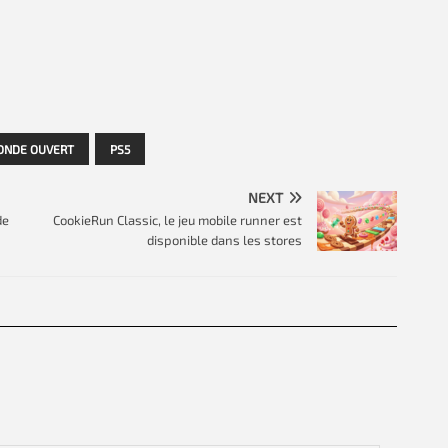
NDE OUVERT
PS5
NEXT
de
CookieRun Classic, le jeu mobile runner est
disponible dans les stores