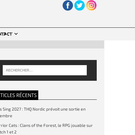
NTACT
TICLES RÉCENTS
’s Sing 2027 : THQ Nordic prévoit une sortie en
vembre
rior Cats : Clans of the Forest, le RPG jouable sur
tch 1 et 2