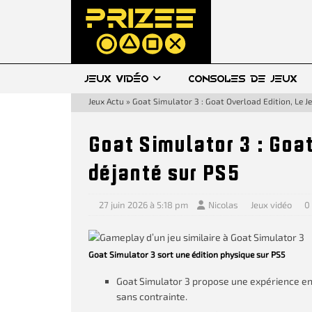
JEUX VIDÉO
CONSOLES DE JEUX
Jeux Actu
»
Goat Simulator 3 : Goat Overload Edition, Le J
Goat Simulator 3 : Goat
déjanté sur PS5
27 juin 2026 à 5:18 pm
Nicolas
Jeux vidéo
0
Goat Simulator 3 sort une édition physique sur PS5
Goat Simulator 3 propose une expérience en m
sans contrainte.