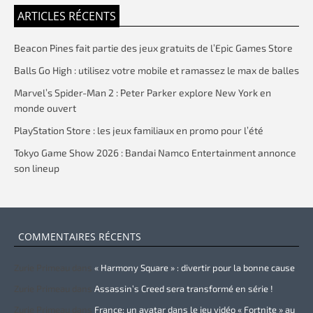
ARTICLES RÉCENTS
Beacon Pines fait partie des jeux gratuits de l’Epic Games Store
Balls Go High : utilisez votre mobile et ramassez le max de balles
Marvel’s Spider-Man 2 : Peter Parker explore New York en
monde ouvert
PlayStation Store : les jeux familiaux en promo pour l’été
Tokyo Game Show 2026 : Bandai Namco Entertainment annonce
son lineup
COMMENTAIRES RÉCENTS
Zurie Primeau
dans
« Harmony Square » : divertir pour la bonne cause
Zurie Primeau
dans
Assassin’s Creed sera transformé en série !
Zurie Primeau
dans
France: un avatar dans le jeu vidéo « Fortnite » au