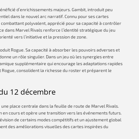
bénéficié d’enrichissements majeurs. Gambit, introduit peu
entiel dans le nouvel arc narratif. Connu pour ses cartes
un combattant polyvalent, apprécié pour sa capacité à contrôler
e dans Marvel Rivals renforce l’identité stratégique du jeu
enté vers l’initiative et la pression de zone.
roduit Rogue. Sa capacité à absorber les pouvoirs adverses et
onne un rôle singulier. Dans un jeu où les synergies entre
amique supplémentaire qui encourage les adaptations rapides
t Rogue, consolident la richesse du roster et préparent le
5 du 12 décembre
une place centrale dans la feuille de route de Marvel Rivals.
on en cours et opère une transition vers les événements futurs.
évision de certains modes compétitifs et un ajustement global
ment des améliorations visuelles des cartes inspirées du