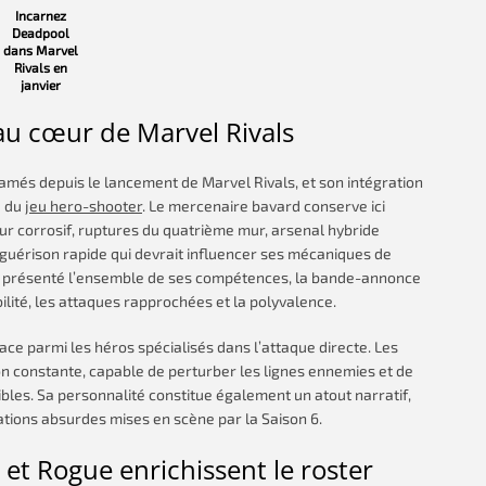
Incarnez
Deadpool
dans Marvel
Rivals en
janvier
au cœur de Marvel Rivals
amés depuis le lancement de Marvel Rivals, et son intégration
e du
jeu hero-shooter
. Le mercenaire bavard conserve ici
r corrosif, ruptures du quatrième mur, arsenal hybride
 guérison rapide qui devrait influencer ses mécaniques de
re présenté l’ensemble de ses compétences, la bande-annonce
obilité, les attaques rapprochées et la polyvalence.
ace parmi les héros spécialisés dans l’attaque directe. Les
ion constante, capable de perturber les lignes ennemies et de
bles. Sa personnalité constitue également un atout narratif,
ations absurdes mises en scène par la Saison 6.
 et Rogue enrichissent le roster