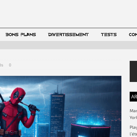
BONS PLANS
DIVERTISSEMENT
TESTS
CO
és
0
AR
Mar
Yor
Pla
l’ét