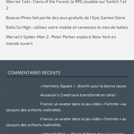
Warrior Cats : Clans of the Forest, le RPG jouable sur Switch 1 et
2
Beacon Pines fait partie des jeux gratuits de l’Epic Games Store
Balls Go High : utilisez votre mobile et ramassez le max de balles
Marvel’s Spider-Man 2 : Peter Parker explore New York en
monde ouvert
COMMENTAIRES RÉCENTS
Zurie Primeau
dans
« Harmony Square » : divertir pour la bonne cause
Zurie Primeau
dans
Assassin’s Creed sera transformé en série !
Zurie Primeau
dans
France: un avatar dans le jeu vidéo « Fortnite » au
secours des enfants maltraités
Zurie Primeau
dans
France: un avatar dans le jeu vidéo « Fortnite » au
secours des enfants maltraités
Zurie Primeau
dans
« Intouchables » : Nicole Kidman dans la version