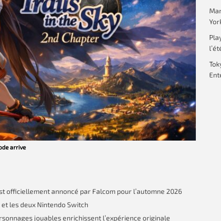
Mar
Yor
Pla
l’ét
Tok
Ent
ode arrive
est officiellement annoncé par Falcom pour l’automne 2026
5 et les deux Nintendo Switch
ersonnages jouables enrichissent l’expérience originale