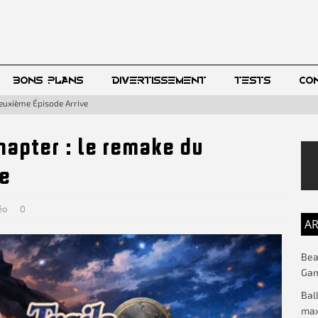
BONS PLANS
DIVERTISSEMENT
TESTS
CO
Deuxième Épisode Arrive
hapter : le remake du
ve
éo
0
AR
Beac
Gam
Bal
max