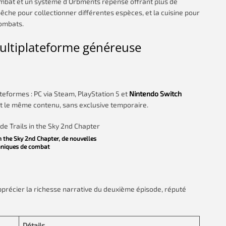
ombat et un système d’Orbments repensé offrant plus de
a pêche pour collectionner différentes espèces, et la cuisine pour
combats.
multiplateforme généreuse
ateformes : PC via Steam, PlayStation 5 et
Nintendo Switch
nt le même contenu, sans exclusive temporaire.
n the Sky 2nd Chapter, de nouvelles
hniques de combat
pprécier la richesse narrative du deuxième épisode, réputé
Détails