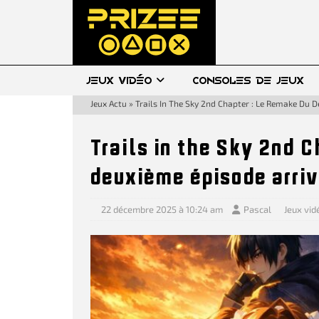
JEUX VIDÉO
CONSOLES DE JEUX
Jeux Actu
»
Trails In The Sky 2nd Chapter : Le Remake Du 
Trails in the Sky 2nd C
deuxième épisode arri
22 décembre 2025 à 10:24 am
Pascal
Jeux vid