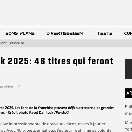
BONS PLANS
DIVERTISSEMENT
TESTS
CO
ont L’étincelle
 2025: 46 titres qui feront
ux vidéo
0
AR
Bal
ée 2025. Les fans de la franchise peuvent déjà s'attendre à de grandes
ve. - Crédit photo Pavel Danilyuk /Pexels©
max
Mar
alve impressionnante de nouveaux titres, mises à jour et
Yor
l. Avec 46 projets ambitieux, l’éditeur réaffirme sa volonté