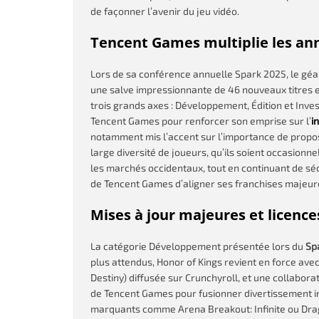
de façonner l’avenir du jeu vidéo.
Tencent Games multiplie les ann
Lors de sa conférence annuelle Spark 2025, le géa
une salve impressionnante de 46 nouveaux titres e
trois grands axes : Développement, Édition et Inve
Tencent Games pour renforcer son emprise sur l’
i
notamment mis l’accent sur l’importance de propos
large diversité de joueurs, qu’ils soient occasionn
les marchés occidentaux, tout en continuant de séd
de Tencent Games d’aligner ses franchises majeure
Mises à jour majeures et licenc
La catégorie Développement présentée lors du
Sp
plus attendus, Honor of Kings revient en force av
Destiny) diffusée sur Crunchyroll, et une collaborati
de Tencent Games pour fusionner divertissement in
marquants comme Arena Breakout: Infinite ou Drag