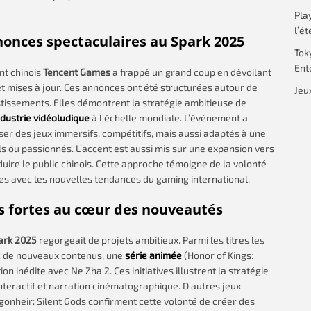
Pla
l’ét
onces spectaculaires au Spark 2025
Tok
Ent
nt chinois
Tencent Games
a frappé un grand coup en dévoilant
t mises à jour. Ces annonces ont été structurées autour de
Jeu
stissements. Elles démontrent la stratégie ambitieuse de
ndustrie vidéoludique
à l’échelle mondiale. L’événement a
er des jeux immersifs, compétitifs, mais aussi adaptés à une
els ou passionnés. L’accent est aussi mis sur une expansion vers
uire le public chinois. Cette approche témoigne de la volonté
s avec les nouvelles tendances du gaming international.
es fortes au cœur des nouveautés
ark 2025
regorgeait de projets ambitieux. Parmi les titres les
ec de nouveaux contenus, une
série animée
(Honor of Kings:
on inédite avec Ne Zha 2. Ces initiatives illustrent la stratégie
teractif et narration cinématographique. D’autres jeux
onheir: Silent Gods confirment cette volonté de créer des