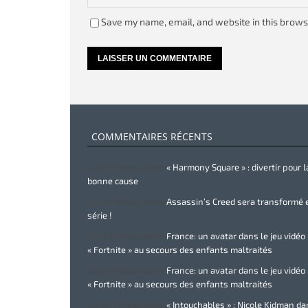
Save my name, email, and website in this brows
COMMENTAIRES RÉCENTS
Zurie Primeau
dans
« Harmony Square » : divertir pour l
bonne cause
Zurie Primeau
dans
Assassin’s Creed sera transformé 
série !
Zurie Primeau
dans
France: un avatar dans le jeu vidéo
« Fortnite » au secours des enfants maltraités
Zurie Primeau
dans
France: un avatar dans le jeu vidéo
« Fortnite » au secours des enfants maltraités
Zurie Primeau
dans
« Intouchables » : Nicole Kidman d