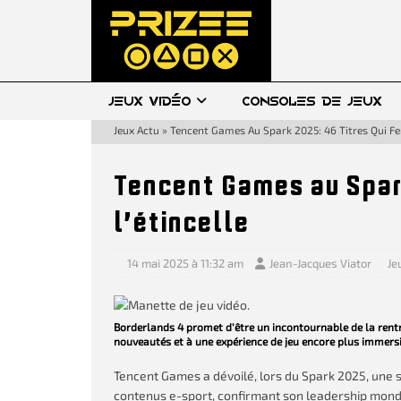
JEUX VIDÉO
CONSOLES DE JEUX
Jeux Actu
»
Tencent Games Au Spark 2025: 46 Titres Qui Fer
Tencent Games au Spark
l’étincelle
14 mai 2025 à 11:32 am
Jean-Jacques Viator
Je
Borderlands 4 promet d’être un incontournable de la rentr
nouveautés et à une expérience de jeu encore plus immersi
Tencent Games a dévoilé, lors du Spark 2025, une s
contenus e-sport, confirmant son leadership mondia