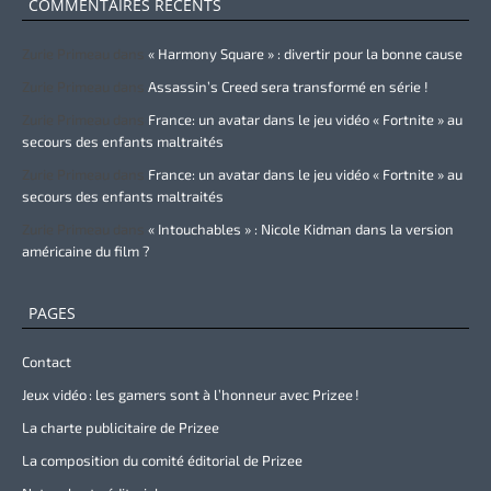
COMMENTAIRES RÉCENTS
Zurie Primeau
dans
« Harmony Square » : divertir pour la bonne cause
Zurie Primeau
dans
Assassin’s Creed sera transformé en série !
Zurie Primeau
dans
France: un avatar dans le jeu vidéo « Fortnite » au
secours des enfants maltraités
Zurie Primeau
dans
France: un avatar dans le jeu vidéo « Fortnite » au
secours des enfants maltraités
Zurie Primeau
dans
« Intouchables » : Nicole Kidman dans la version
américaine du film ?
PAGES
Contact
Jeux vidéo : les gamers sont à l’honneur avec Prizee !
La charte publicitaire de Prizee
La composition du comité éditorial de Prizee