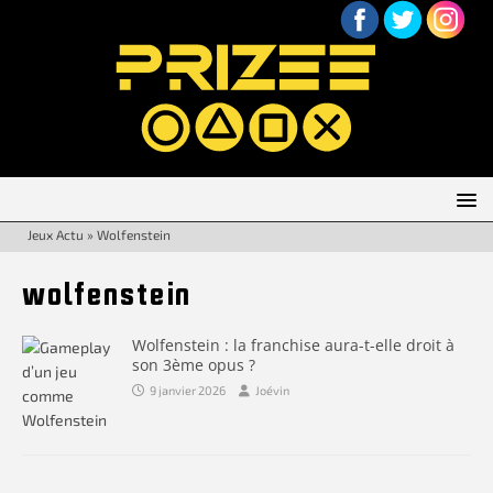
Jeux Actu
»
Wolfenstein
wolfenstein
Wolfenstein : la franchise aura-t-elle droit à
son 3ème opus ?
9 janvier 2026
Joévin