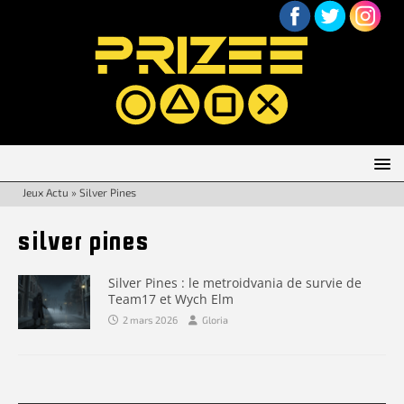
Jeux Actu
»
Silver Pines
silver pines
Silver Pines : le metroidvania de survie de
Team17 et Wych Elm
2 mars 2026
Gloria