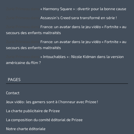
Zurie Primeau
dans
« Harmony Square » : divertir pour la bonne cause
Zurie Primeau
dans
Assassin’s Creed sera transformé en série !
Zurie Primeau
dans
France: un avatar dans le jeu vidéo « Fortnite » au
secours des enfants maltraités
Zurie Primeau
dans
France: un avatar dans le jeu vidéo « Fortnite » au
secours des enfants maltraités
Zurie Primeau
dans
« Intouchables » : Nicole Kidman dans la version
américaine du film ?
PAGES
Contact
Jeux vidéo : les gamers sont à l’honneur avec Prizee !
La charte publicitaire de Prizee
La composition du comité éditorial de Prizee
Notre charte éditoriale