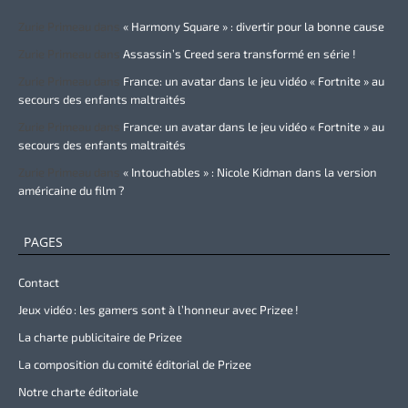
Zurie Primeau
dans
« Harmony Square » : divertir pour la bonne cause
Zurie Primeau
dans
Assassin’s Creed sera transformé en série !
Zurie Primeau
dans
France: un avatar dans le jeu vidéo « Fortnite » au
secours des enfants maltraités
Zurie Primeau
dans
France: un avatar dans le jeu vidéo « Fortnite » au
secours des enfants maltraités
Zurie Primeau
dans
« Intouchables » : Nicole Kidman dans la version
américaine du film ?
PAGES
Contact
Jeux vidéo : les gamers sont à l’honneur avec Prizee !
La charte publicitaire de Prizee
La composition du comité éditorial de Prizee
Notre charte éditoriale