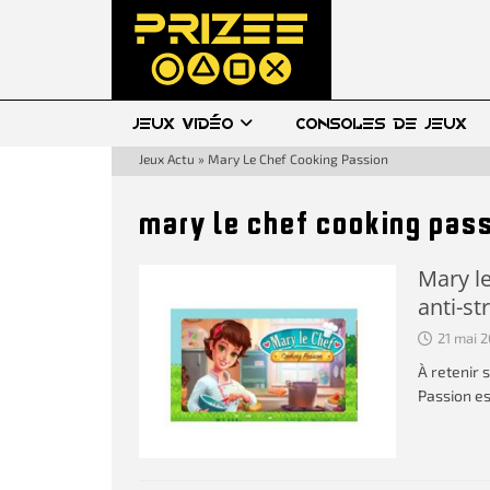
JEUX VIDÉO
CONSOLES DE JEUX
Jeux Actu
»
Mary Le Chef Cooking Passion
mary le chef cooking pas
Mary le
anti-st
21 mai 
À retenir 
Passion es