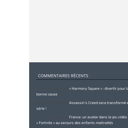
COMMENTAIRES RÉCENTS
Zurie Primeau
dans
« Harmony Square » : divertir pour l
bonne cause
Zurie Primeau
dans
Assassin’s Creed sera transformé 
série !
Zurie Primeau
dans
France: un avatar dans le jeu vidéo
« Fortnite » au secours des enfants maltraités