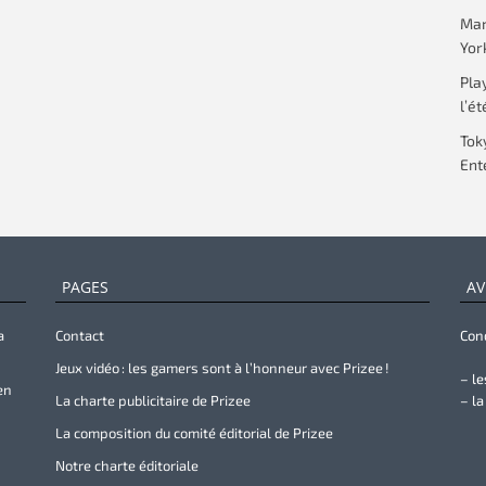
Mar
Yor
Pla
l’ét
Tok
Ent
PAGES
AV
a
Contact
Cond
Jeux vidéo : les gamers sont à l’honneur avec Prizee !
– le
en
La charte publicitaire de Prizee
– la
La composition du comité éditorial de Prizee
Notre charte éditoriale