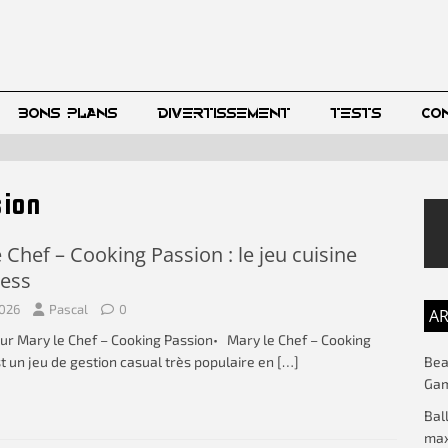
BONS PLANS
DIVERTISSEMENT
TESTS
CO
sion
 Chef – Cooking Passion : le jeu cuisine
ress
2026
Pascal
0
AR
sur Mary le Chef – Cooking Passion• Mary le Chef – Cooking
Beac
t un jeu de gestion casual très populaire en
[…]
Gam
Bal
max