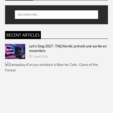
RECENT ARTICLES
Let’s Sing 2027 : THQ Nordic prévoit une sortie en
novembre
8 août 2026
W
a
r
r
i
o
r
C
a
t
s