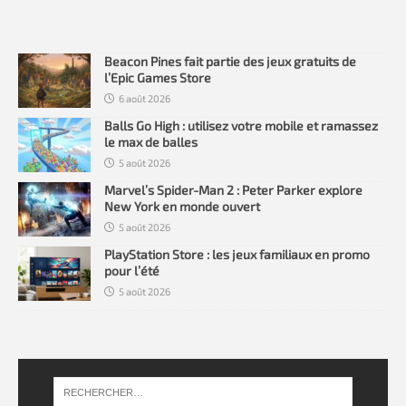
0
2
6
Beacon Pines fait partie des jeux gratuits de
l’Epic Games Store
6 août 2026
Balls Go High : utilisez votre mobile et ramassez
le max de balles
5 août 2026
Marvel’s Spider-Man 2 : Peter Parker explore
New York en monde ouvert
5 août 2026
PlayStation Store : les jeux familiaux en promo
pour l’été
5 août 2026