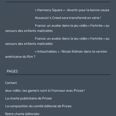
Zurie Primeau
dans
« Harmony Square » : divertir pour la bonne cause
Zurie Primeau
dans
Assassin’s Creed sera transformé en série !
Zurie Primeau
dans
France: un avatar dans le jeu vidéo « Fortnite » au
secours des enfants maltraités
Zurie Primeau
dans
France: un avatar dans le jeu vidéo « Fortnite » au
secours des enfants maltraités
Zurie Primeau
dans
« Intouchables » : Nicole Kidman dans la version
américaine du film ?
PAGES
Contact
Jeux vidéo : les gamers sont à l’honneur avec Prizee !
La charte publicitaire de Prizee
La composition du comité éditorial de Prizee
Notre charte éditoriale