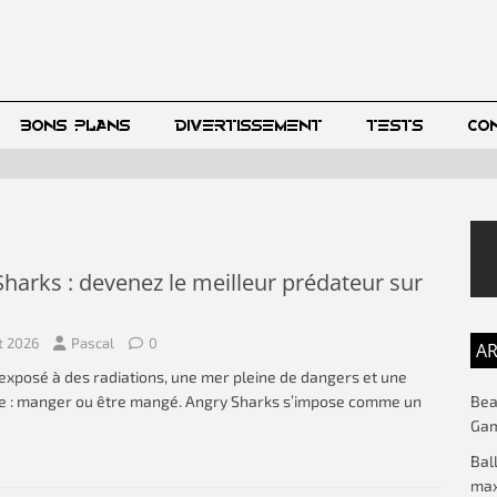
BONS PLANS
DIVERTISSEMENT
TESTS
CO
harks : devenez le meilleur prédateur sur
et 2026
Pascal
0
AR
exposé à des radiations, une mer pleine de dangers et une
Beac
le : manger ou être mangé. Angry Sharks s’impose comme un
Gam
Bal
max