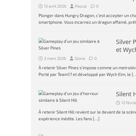
13 avril 2026
Pascal
0
Plonger dans Hungry Dragon, c’est accepter un chao
smartphone. Vous incarnez un dragon affamé, prêt
Silver 
et Wyc
2 mars 2026
Gloria
0
À retenir Silver Pines s’impose comme un metroidv
Porté par Team17 et développé par Wych Elm, le
[
Silent 
12 févri
À retenir Silent Hill revient sur le devant de la s
expérience inédite. Les fans
[…]