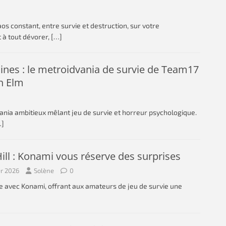
s constant, entre survie et destruction, sur votre
 à tout dévorer,
[…]
Pines : le metroidvania de survie de Team17
h Elm
ania ambitieux mêlant jeu de survie et horreur psychologique.
…]
Hill : Konami vous réserve des surprises
er 2026
Solène
0
cène avec Konami, offrant aux amateurs de jeu de survie une