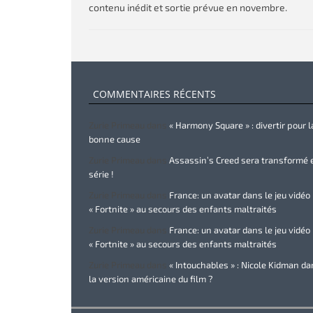
contenu inédit et sortie prévue en novembre.
COMMENTAIRES RÉCENTS
Zurie Primeau
dans
« Harmony Square » : divertir pour l
bonne cause
Zurie Primeau
dans
Assassin’s Creed sera transformé 
série !
Zurie Primeau
dans
France: un avatar dans le jeu vidéo
« Fortnite » au secours des enfants maltraités
Zurie Primeau
dans
France: un avatar dans le jeu vidéo
« Fortnite » au secours des enfants maltraités
Zurie Primeau
dans
« Intouchables » : Nicole Kidman d
la version américaine du film ?