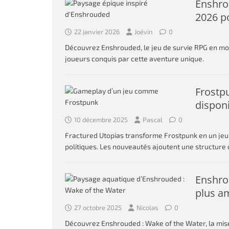
Enshrou
2026 po
22 janvier 2026
Joévin
0
Découvrez Enshrouded, le jeu de survie RPG en mond
joueurs conquis par cette aventure unique.
Frostpu
dispon
10 décembre 2025
Pascal
0
Fractured Utopias transforme Frostpunk en un jeu de
politiques. Les nouveautés ajoutent une structur
Enshrou
plus a
27 octobre 2025
Nicolas
0
Découvrez Enshrouded : Wake of the Water, la mis