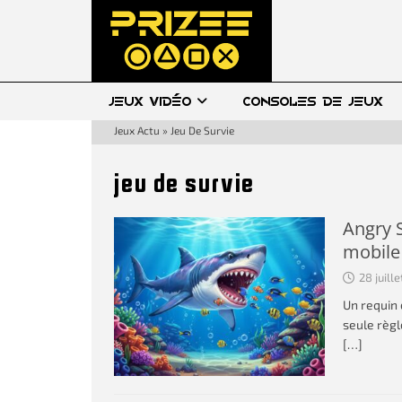
JEUX VIDÉO
CONSOLES DE JEUX
Jeux Actu
»
Jeu De Survie
jeu de survie
Angry S
mobile
28 juill
Un requin 
seule règ
[…]