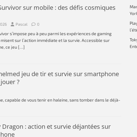
Survivor sur mobile : des défis cosmiques
Mar
Yor
Pla
2026
Pascal
0
l’ét
vivor s’impose peu à peu parmi les expériences de gaming
Tok
 misent sur l’action immédiate et la survie. Accessible sur
Ent
e, ce jeu
[…]
elmed jeu de tir et survie sur smartphone
l jouer ?
e, capable de vous tenir en haleine, sans tomber dans le déjà-
Dragon : action et survie déjantées sur
phone