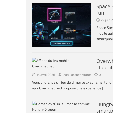
Space 
fun
22 juin 
Space Sur
mobile qui
smartphon
Overwh
: faut-i
15 avril 2026
Jean-Jacques Viator
0
Vous cherchez un jeu de tir nerveux sur smartphon
vu ? Overwhelmed propose une expérience
[…]
Hungry 
smart