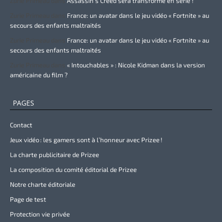
Zurie Primeau
dans
Assassin’s Creed sera transformé en série !
Zurie Primeau
dans
France: un avatar dans le jeu vidéo « Fortnite » au
secours des enfants maltraités
Zurie Primeau
dans
France: un avatar dans le jeu vidéo « Fortnite » au
secours des enfants maltraités
Zurie Primeau
dans
« Intouchables » : Nicole Kidman dans la version
américaine du film ?
PAGES
Contact
Jeux vidéo : les gamers sont à l’honneur avec Prizee !
La charte publicitaire de Prizee
La composition du comité éditorial de Prizee
Notre charte éditoriale
Page de test
Protection vie privée