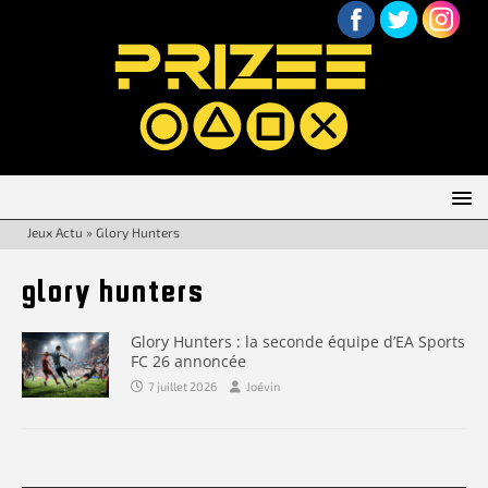
Jeux Actu
»
Glory Hunters
glory hunters
Glory Hunters : la seconde équipe d’EA Sports
FC 26 annoncée
7 juillet 2026
Joévin