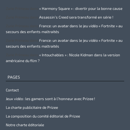
Zurie Primeau
dans
« Harmony Square » : divertir pour la bonne cause
Zurie Primeau
dans
Assassin’s Creed sera transformé en série !
Zurie Primeau
dans
France: un avatar dans le jeu vidéo « Fortnite » au
secours des enfants maltraités
Zurie Primeau
dans
France: un avatar dans le jeu vidéo « Fortnite » au
secours des enfants maltraités
Zurie Primeau
dans
« Intouchables » : Nicole Kidman dans la version
américaine du film ?
PAGES
Contact
Jeux vidéo : les gamers sont à l’honneur avec Prizee !
La charte publicitaire de Prizee
La composition du comité éditorial de Prizee
Notre charte éditoriale