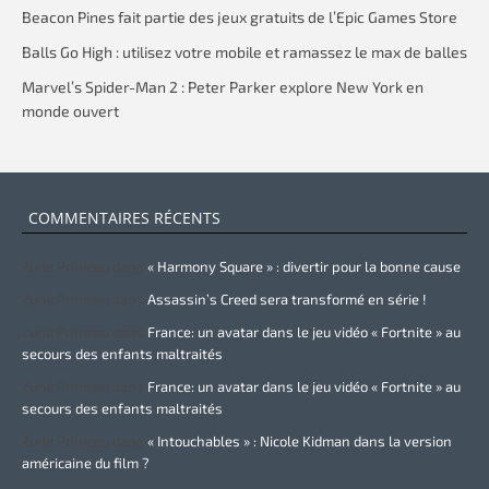
Beacon Pines fait partie des jeux gratuits de l’Epic Games Store
Balls Go High : utilisez votre mobile et ramassez le max de balles
Marvel’s Spider-Man 2 : Peter Parker explore New York en
monde ouvert
COMMENTAIRES RÉCENTS
Zurie Primeau
dans
« Harmony Square » : divertir pour la bonne cause
Zurie Primeau
dans
Assassin’s Creed sera transformé en série !
Zurie Primeau
dans
France: un avatar dans le jeu vidéo « Fortnite » au
secours des enfants maltraités
Zurie Primeau
dans
France: un avatar dans le jeu vidéo « Fortnite » au
secours des enfants maltraités
Zurie Primeau
dans
« Intouchables » : Nicole Kidman dans la version
américaine du film ?