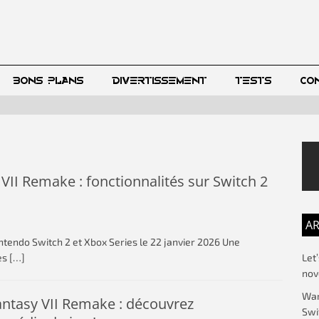
BONS PLANS
DIVERTISSEMENT
TESTS
CO
 VII Remake : fonctionnalités sur Switch 2
AR
ntendo Switch 2 et Xbox Series le 22 janvier 2026 Une
Let
les
[…]
no
War
antasy VII Remake : découvrez
Swi