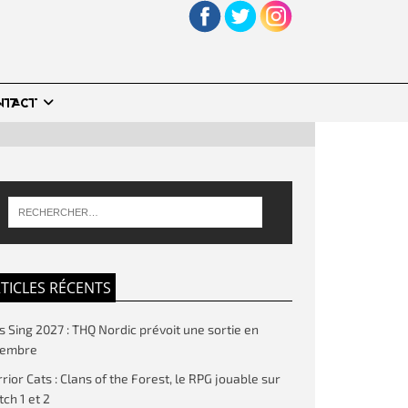
NTACT
TICLES RÉCENTS
’s Sing 2027 : THQ Nordic prévoit une sortie en
vembre
rior Cats : Clans of the Forest, le RPG jouable sur
tch 1 et 2