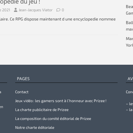
lopédie du jeu !
Beac
e 2021
Jean-Jacques Viator
0
Gam
pulaire. Ce RPG dispose maintenant d une encyclopedie nommee
Bal
max
Mar
Yor
PAGES
AV
a
Contact
Cond
Jeux vidéo : les gamers sont à l’honneur avec Prizee !
– le
en
La charte publicitaire de Prizee
– la
La composition du comité éditorial de Prizee
Notre charte éditoriale