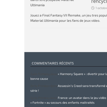
l’encyc
1 octobr
Jouez a Final Fantasy VII Remake, un jeu tres po
Material Ultimania pour les fans de jeux video.
COMMENTAIRES RÉCENTS
Zurie Primeau
dans
« Harmony Square » : divertir pour l
bonne cause
Zurie Primeau
dans
Assassin’s Creed sera transformé 
série !
Zurie Primeau
dans
France: un avatar dans le jeu vidéo
« Fortnite » au secours des enfants maltraités