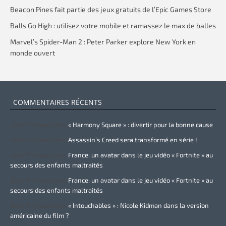
Beacon Pines fait partie des jeux gratuits de l’Epic Games Store
Balls Go High : utilisez votre mobile et ramassez le max de balles
Marvel’s Spider-Man 2 : Peter Parker explore New York en
monde ouvert
COMMENTAIRES RÉCENTS
Zurie Primeau
dans
« Harmony Square » : divertir pour la bonne cause
Zurie Primeau
dans
Assassin’s Creed sera transformé en série !
Zurie Primeau
dans
France: un avatar dans le jeu vidéo « Fortnite » au
secours des enfants maltraités
Zurie Primeau
dans
France: un avatar dans le jeu vidéo « Fortnite » au
secours des enfants maltraités
Zurie Primeau
dans
« Intouchables » : Nicole Kidman dans la version
américaine du film ?