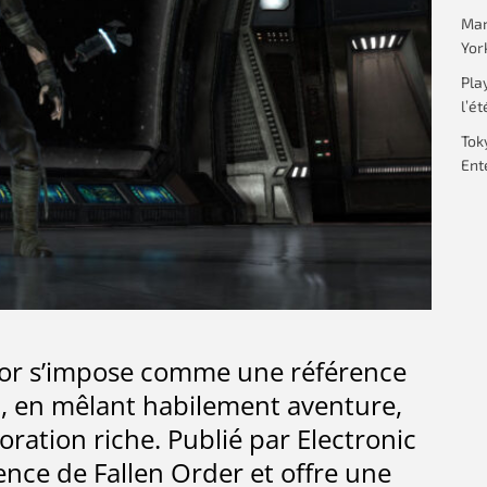
Mar
Yor
Pla
l’ét
Tok
Ent
vivor s’impose comme une référence
on, en mêlant habilement aventure,
ation riche. Publié par Electronic
ience de Fallen Order et offre une