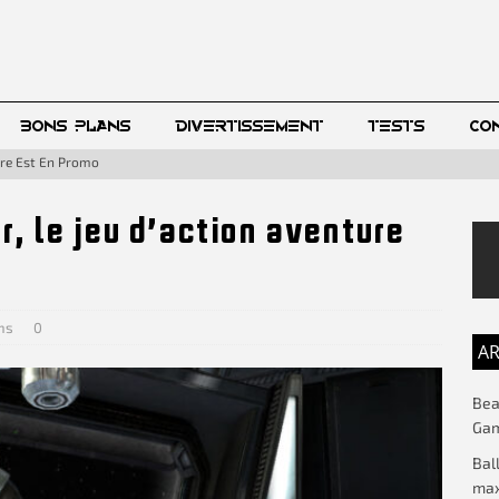
BONS PLANS
DIVERTISSEMENT
TESTS
CO
ture Est En Promo
r, le jeu d’action aventure
ns
0
AR
Beac
Gam
Bal
max