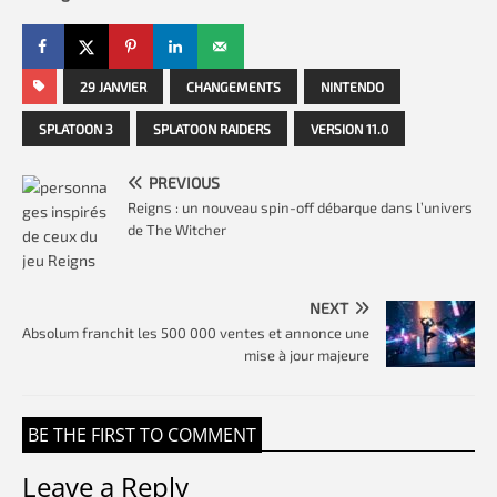
29 JANVIER
CHANGEMENTS
NINTENDO
SPLATOON 3
SPLATOON RAIDERS
VERSION 11.0
PREVIOUS
Reigns : un nouveau spin-off débarque dans l’univers
de The Witcher
NEXT
Absolum franchit les 500 000 ventes et annonce une
mise à jour majeure
BE THE FIRST TO COMMENT
Leave a Reply