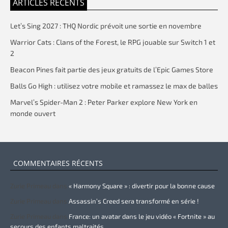
ARTICLES RÉCENTS
Let’s Sing 2027 : THQ Nordic prévoit une sortie en novembre
Warrior Cats : Clans of the Forest, le RPG jouable sur Switch 1 et
2
Beacon Pines fait partie des jeux gratuits de l’Epic Games Store
Balls Go High : utilisez votre mobile et ramassez le max de balles
Marvel’s Spider-Man 2 : Peter Parker explore New York en
monde ouvert
COMMENTAIRES RÉCENTS
Zurie Primeau
dans
« Harmony Square » : divertir pour la bonne cause
Zurie Primeau
dans
Assassin’s Creed sera transformé en série !
Zurie Primeau
dans
France: un avatar dans le jeu vidéo « Fortnite » au
secours des enfants maltraités