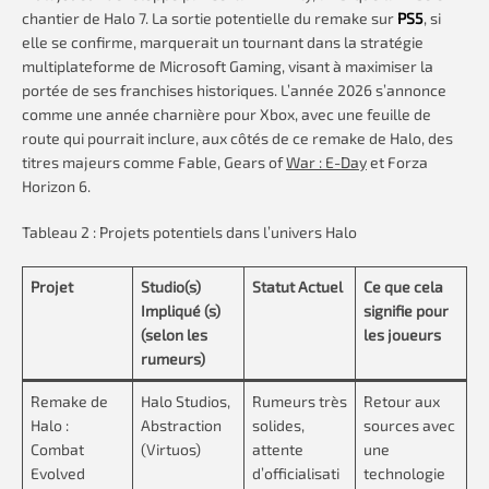
chantier de Halo 7. La sortie potentielle du remake sur
PS5
, si
elle se confirme, marquerait un tournant dans la stratégie
multiplateforme de Microsoft Gaming, visant à maximiser la
portée de ses franchises historiques. L’année 2026 s’annonce
comme une année charnière pour Xbox, avec une feuille de
route qui pourrait inclure, aux côtés de ce remake de Halo, des
titres majeurs comme Fable, Gears of
War : E-Day
et Forza
Horizon 6.
Tableau 2 : Projets potentiels dans l’univers Halo
Projet
Studio(s)
Statut Actuel
Ce que cela
Impliqué (s)
signifie pour
(selon les
les joueurs
rumeurs)
Remake de
Halo Studios,
Rumeurs très
Retour aux
Halo :
Abstraction
solides,
sources avec
Combat
(Virtuos)
attente
une
Evolved
d’officialisati
technologie