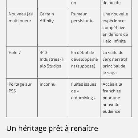
on
de pointe
Nouveau jeu
Certain
Rumeur
Une nouvelle
multijoueur
Affinity
persistante
expérience
compétitive
en dehors de
Halo Infinite
Halo 7
343
En début de
La suite de
Industries/H
développeme
l’arc narratif
alo Studios
nt (supposé)
principal de
la saga
Portage sur
Inconnu
Fuites issues
Accès à la
PS5
de «
franchise
datamining »
pour une
nouvelle
audience
Un héritage prêt à renaître