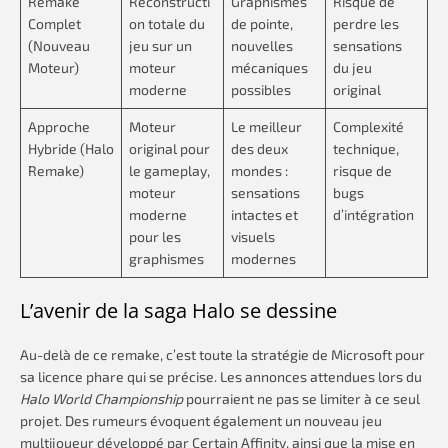
Remake
Reconstructi
Graphismes
Risque de
Complet
on totale du
de pointe,
perdre les
(Nouveau
jeu sur un
nouvelles
sensations
Moteur)
moteur
mécaniques
du jeu
moderne
possibles
original
Approche
Moteur
Le meilleur
Complexité
Hybride (Halo
original pour
des deux
technique,
Remake)
le gameplay,
mondes :
risque de
moteur
sensations
bugs
moderne
intactes et
d’intégration
pour les
visuels
graphismes
modernes
L’avenir de la saga Halo se dessine
Au-delà de ce remake, c’est toute la stratégie de Microsoft pour
sa licence phare qui se précise. Les annonces attendues lors du
Halo World Championship
pourraient ne pas se limiter à ce seul
projet. Des rumeurs évoquent également un nouveau jeu
multijoueur développé par Certain Affinity, ainsi que la mise en