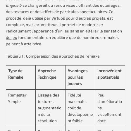
Engine 5
se chargerait du rendu visuel, offrant des éclairages,
des textures et des effets de particules spectaculaires. Ce
procédé, déjà utilisé par Virtuos pour d’autres projets, est
complexe, mais prometteur. Il permet de moderniser
radicalement l’apparence d’un jeu sans en altérer la
sensation
de jeu
fondamentale, un équilibre que de nombreux remakes
peinent à atteindre.
Tableau 1 : Comparaison des approches de remake
Type de
Approche
Avantages
Inconvénient
Remake
Technique
pour les
s potentiels
joueurs
Remaster
Lissage des
Fidélité
Peu
Simple
textures,
maximale,
d’amélioratio
augmentatio
coût de
ns,
n de la
développeme
visuellement
résolution
nt faible
daté