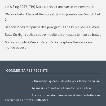
Let’s Sing 2027 : THQ Nordic prévoit une sortie en novembre
Warrior Cats : Clans of the Forest, le RPG jouable sur Switch 1 et
2
Beacon Pines fait partie des jeux gratuits de l’Epic Games Store
Balls Go High : utilisez votre mobile et ramassez le max de balles
Marvel’s Spider-Man 2 : Peter Parker explore New York en
monde ouvert
COMMENTAIRES RÉCENTS
Zurie Primeau
dans
« Harmony Square » : divertir pour la bonne cause
Zurie Primeau
dans
Assassin’s Creed sera transformé en série !
Zurie Primeau
dans
France: un avatar dans le jeu vidéo « Fortnite » au
secours des enfants maltraités