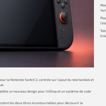
Mar
Yor
Pla
l’ét
Tok
Ent
pour la Nintendo Switch 2, centrée sur l’ajout du néerlandais et
at.
allèle un nouveau design pour l’eShop et un système de code
tent les deux titres incontournables pour découvrir la