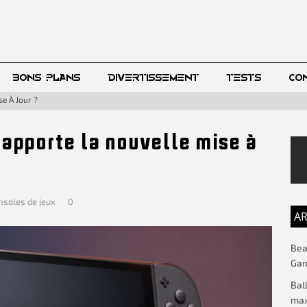
BONS PLANS
DIVERTISSEMENT
TESTS
CO
e À Jour ?
’apporte la nouvelle mise à
nsoles de jeux
0
AR
Beac
Gam
Bal
max