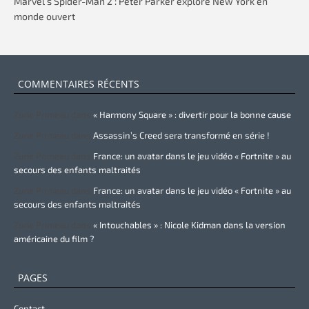
Marvel’s Spider-Man 2 : Peter Parker explore New York en
monde ouvert
COMMENTAIRES RÉCENTS
Zurie Primeau
dans
« Harmony Square » : divertir pour la bonne cause
Zurie Primeau
dans
Assassin’s Creed sera transformé en série !
Zurie Primeau
dans
France: un avatar dans le jeu vidéo « Fortnite » au
secours des enfants maltraités
Zurie Primeau
dans
France: un avatar dans le jeu vidéo « Fortnite » au
secours des enfants maltraités
Zurie Primeau
dans
« Intouchables » : Nicole Kidman dans la version
américaine du film ?
PAGES
Contact