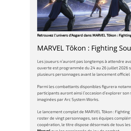
Retrouvez l’univers d’Asgard dans MARVEL Tōkon : Fightin
MARVEL Tōkon : Fighting Sou
Les joueurs n’auront pas longtemps à attendre ava
ouverte est programmée du 24 au 26 juillet 2026 s
plusieurs personnages avant le lancement officiel 
Parmi les combattants disponibles figurera notamme
participants auront ainsi l’occasion d’explorer son
imaginées par Arc System Works.
Le lancement complet de MARVEL Tōkon : Fighting So
roster de vingt personnages, ses équipes complém
coopération, le titre dispose désormais de tous les
Marvel
que les passionnés de jeu de combat.