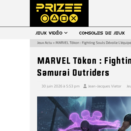
JEUX VIDÉO
CONSOLES DE JEUX
Jeux Actu
»
MARVEL Tōkon : Fighting Souls Dévoile L’équip
MARVEL Tōkon : Fightin
Samurai Outriders
30 juin 2026 à 5:53 pm
Jean-Jacques Viator
Je