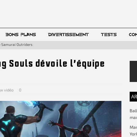
BONS PLANS
DIVERTISSEMENT
TESTS
CO
e Samurai Outriders
g Souls dévoile l’équipe
ux vidéo
0
AR
Bal
max
Mar
Yor