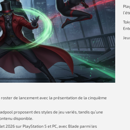
Pla
l’ét
Tok
Ent
Jeu
 roster de lancement avec la présentation de la cinquième
dpool proposent des styles de jeu variés, tandis qu’une
contenu disponible.
let 2026 sur PlayStation 5 et PC, avec Blade parmi les