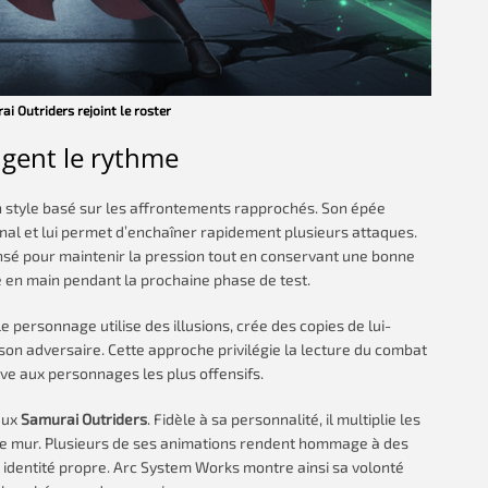
i Outriders rejoint le roster
ngent le rythme
 style basé sur les affrontements rapprochés. Son épée
al et lui permet d’enchaîner rapidement plusieurs attaques.
é pour maintenir la pression tout en conservant une bonne
re en main pendant la prochaine phase de test.
e personnage utilise des illusions, crée des copies de lui-
son adversaire. Cette approche privilégie la lecture du combat
ive aux personnages les plus offensifs.
aux
Samurai Outriders
. Fidèle à sa personnalité, il multiplie les
ème mur. Plusieurs de ses animations rendent hommage à des
identité propre. Arc System Works montre ainsi sa volonté