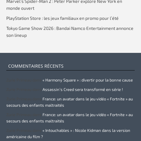
Marvel’s Spider-Man 2 : Peter Parker explore New York en
monde ouvert
PlayStation Store : les jeux familiaux en promo pour l’été
Tokyo Game Show 2026 : Bandai Namco Entertainment annonce
son lineup
COMMENTAIRES RÉCENTS
Zurie Primeau
dans
« Harmony Square » : divertir pour la bonne cause
Zurie Primeau
dans
Assassin’s Creed sera transformé en série !
Zurie Primeau
dans
France: un avatar dans le jeu vidéo « Fortnite » au
secours des enfants maltraités
Zurie Primeau
dans
France: un avatar dans le jeu vidéo « Fortnite » au
secours des enfants maltraités
Zurie Primeau
dans
« Intouchables » : Nicole Kidman dans la version
américaine du film ?