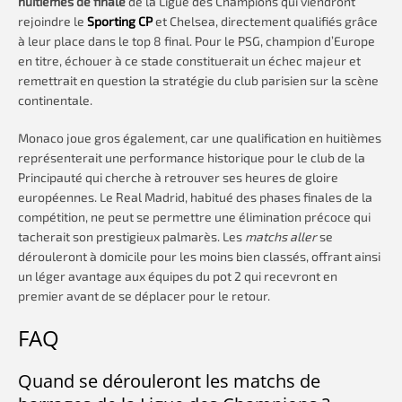
huitièmes de finale
de la Ligue des Champions qui viendront
rejoindre le
Sporting CP
et Chelsea, directement qualifiés grâce
à leur place dans le top 8 final. Pour le PSG, champion d’Europe
en titre, échouer à ce stade constituerait un échec majeur et
remettrait en question la stratégie du club parisien sur la scène
continentale.
Monaco joue gros également, car une qualification en huitièmes
représenterait une performance historique pour le club de la
Principauté qui cherche à retrouver ses heures de gloire
européennes. Le Real Madrid, habitué des phases finales de la
compétition, ne peut se permettre une élimination précoce qui
tacherait son prestigieux palmarès. Les
matchs aller
se
dérouleront à domicile pour les moins bien classés, offrant ainsi
un léger avantage aux équipes du pot 2 qui recevront en
premier avant de se déplacer pour le retour.
FAQ
Quand se dérouleront les matchs de