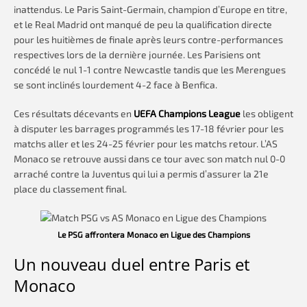
inattendus. Le Paris Saint-Germain, champion d’Europe en titre,
et le Real Madrid ont manqué de peu la qualification directe
pour les huitièmes de finale après leurs contre-performances
respectives lors de la dernière journée. Les Parisiens ont
concédé le nul 1-1 contre Newcastle tandis que les Merengues
se sont inclinés lourdement 4-2 face à Benfica.
Ces résultats décevants en
UEFA Champions League
les obligent
à disputer les barrages programmés les 17-18 février pour les
matchs aller et les 24-25 février pour les matchs retour. L’AS
Monaco se retrouve aussi dans ce tour avec son match nul 0-0
arraché contre la Juventus qui lui a permis d’assurer la 21e
place du classement final.
Le PSG affrontera Monaco en Ligue des Champions
Un nouveau duel entre Paris et
Monaco