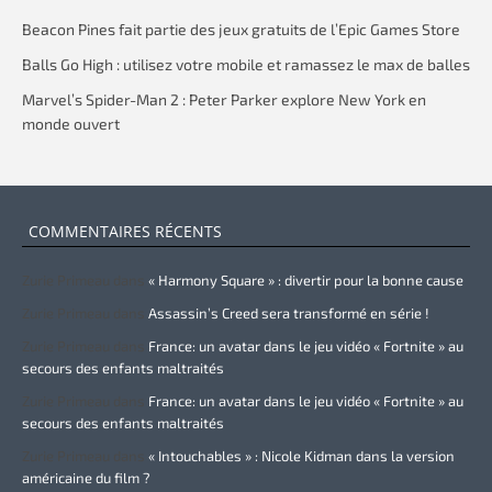
Beacon Pines fait partie des jeux gratuits de l’Epic Games Store
Balls Go High : utilisez votre mobile et ramassez le max de balles
Marvel’s Spider-Man 2 : Peter Parker explore New York en
monde ouvert
COMMENTAIRES RÉCENTS
Zurie Primeau
dans
« Harmony Square » : divertir pour la bonne cause
Zurie Primeau
dans
Assassin’s Creed sera transformé en série !
Zurie Primeau
dans
France: un avatar dans le jeu vidéo « Fortnite » au
secours des enfants maltraités
Zurie Primeau
dans
France: un avatar dans le jeu vidéo « Fortnite » au
secours des enfants maltraités
Zurie Primeau
dans
« Intouchables » : Nicole Kidman dans la version
américaine du film ?