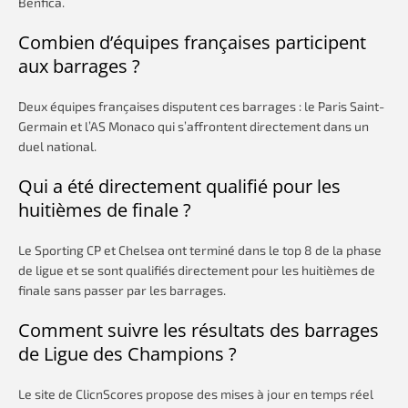
Benfica.
Combien d’équipes françaises participent
aux barrages ?
Deux équipes françaises disputent ces barrages : le Paris Saint-
Germain et l’AS Monaco qui s’affrontent directement dans un
duel national.
Qui a été directement qualifié pour les
huitièmes de finale ?
Le Sporting CP et Chelsea ont terminé dans le top 8 de la phase
de ligue et se sont qualifiés directement pour les huitièmes de
finale sans passer par les barrages.
Comment suivre les résultats des barrages
de Ligue des Champions ?
Le site de ClicnScores propose des mises à jour en temps réel