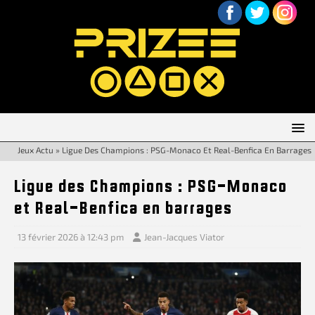
Jeux Actu
»
Ligue Des Champions : PSG-Monaco Et Real-Benfica En Barrages
Ligue des Champions : PSG-Monaco
et Real-Benfica en barrages
13 février 2026 à 12:43 pm
Jean-Jacques Viator