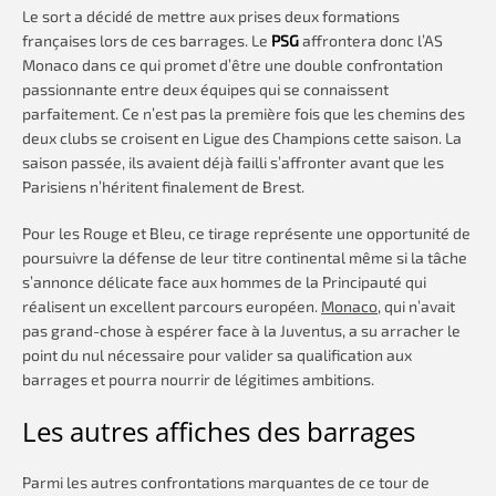
Le sort a décidé de mettre aux prises deux formations
françaises lors de ces barrages. Le
PSG
affrontera donc l’AS
Monaco dans ce qui promet d’être une double confrontation
passionnante entre deux équipes qui se connaissent
parfaitement. Ce n’est pas la première fois que les chemins des
deux clubs se croisent en Ligue des Champions cette saison. La
saison passée, ils avaient déjà failli s’affronter avant que les
Parisiens n’héritent finalement de Brest.
Pour les Rouge et Bleu, ce tirage représente une opportunité de
poursuivre la défense de leur titre continental même si la tâche
s’annonce délicate face aux hommes de la Principauté qui
réalisent un excellent parcours européen.
Monaco
, qui n’avait
pas grand-chose à espérer face à la Juventus, a su arracher le
point du nul nécessaire pour valider sa qualification aux
barrages et pourra nourrir de légitimes ambitions.
Les autres affiches des barrages
Parmi les autres confrontations marquantes de ce tour de