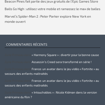
Beacon Pines fait partie des jeux gratuits de l’Epic Games Store
Balls Go High : utilisez votre mobile et ramassez le max de balles
Marvel’s Spider-Man 2 : Peter Parker explore New York en
monde ouvert
COMMENTAIRES RÉCENTS
Zurie Primeau
dans
« Harmony Square » : divertir pour la bonne cause
Zurie Primeau
dans
Assassin’s Creed sera transformé en série !
Zurie Primeau
dans
France: un avatar dans le jeu vidéo « Fortnite » au
secours des enfants maltraités
Zurie Primeau
dans
France: un avatar dans le jeu vidéo « Fortnite » au
secours des enfants maltraités
Zurie Primeau
dans
« Intouchables » : Nicole Kidman dans la version
américaine du film ?