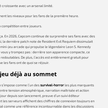
 croissante avec un arsenal limité.
nent les niveaux pour les fans de la première heure.
 compétition entre joueurs.
 ça. En 2026, Capcom continue de surprendre ses fans avec des
i, la dernière patch note de Resident Evil Requiem dissimulait
 mini-jeu arcade qui propulse le légendaire Leon S. Kennedy
e vous y trompez pas : derrière son apparence compacte, ce
redoutables. De plus, l’accès est entièrement gratuit pour
e les fans ont de quoi se réjouir.
n jeu déjà au sommet
em s’impose comme l’un des
survival-horror
les plus marquants
 entre tension atmosphérique, narration maîtrisée et action
 à jour depuis son lancement, preuve d’un suivi éditeur
t les serveurs affichent des chiffres de connexion toujours en
posé comme une référence incontournable dans les discussions