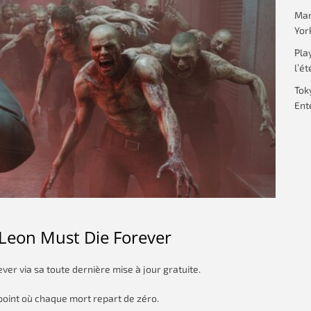
Mar
Yor
Pla
l’ét
Tok
Ent
e Leon Must Die Forever
er via sa toute dernière mise à jour gratuite.
oint où chaque mort repart de zéro.