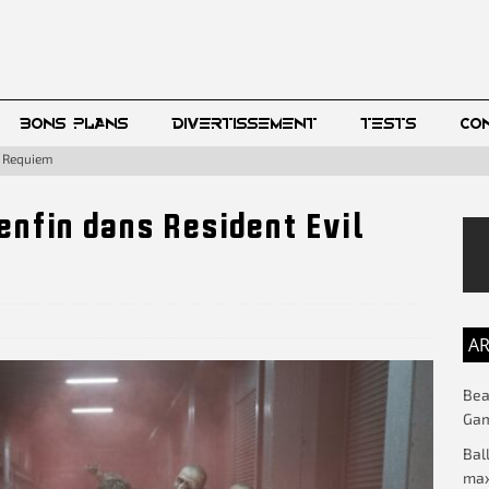
BONS PLANS
DIVERTISSEMENT
TESTS
CO
l Requiem
enfin dans Resident Evil
AR
Beac
Gam
Bal
max