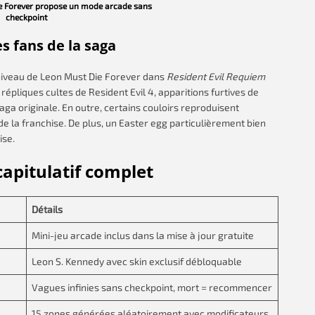
e Forever propose un mode arcade sans
checkpoint
s fans de la saga
niveau de Leon Must Die Forever dans
Resident Evil Requiem
épliques cultes de Resident Evil 4, apparitions furtives de
a originale. En outre, certains couloirs reproduisent
e la franchise. De plus, un Easter egg particulièrement bien
ise.
capitulatif complet
Détails
Mini-jeu arcade inclus dans la mise à jour gratuite
Leon S. Kennedy avec skin exclusif débloquable
Vagues infinies sans checkpoint, mort = recommencer
15 zones générées aléatoirement avec modificateurs