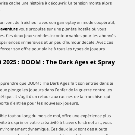
ise cache une histoire à découvrir. La tension monte alors
.
 un vent de fraîcheur avec son gameplay en mode coopératif,
’aventure
vous propulse sur une planète hostile où vous
es. Ces deux jeux sont des incontournables pour les abonnés
expériences immersives et un peu d’humour décalé. Avec ces
orcer son offre pour plaire à tous les types de joueurs.
 2025 : DOOM : The Dark Ages et Spray
’apprendre que DOOM : The Dark Ages fait son entrée dans le
ue plonge les joueurs dans l’enfer de la guerre contre les
ique. Il s’agit d’un retour aux racines de la franchise, qui
 porte d’entrée pour les nouveaux joueurs.
nible tout au long du mois de mai, offre une expérience plus
vite à exprimer votre créativité à travers le street art, vous
environnement dynamique. Ces deux jeux sont des ajouts