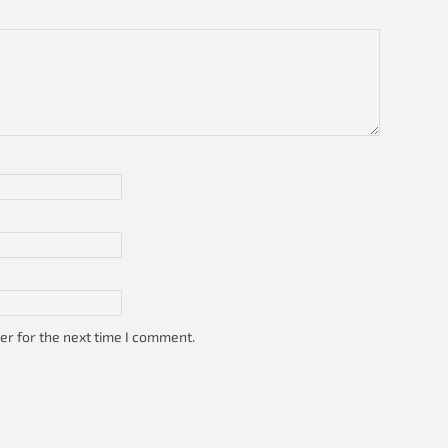
er for the next time I comment.