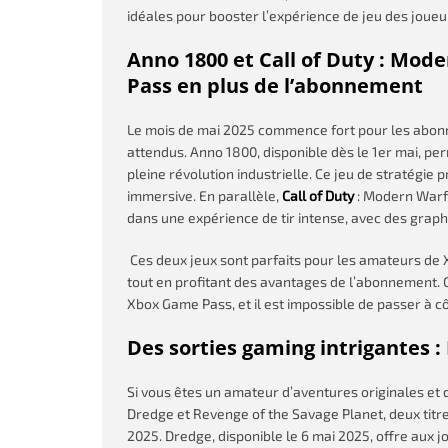
idéales pour booster l’expérience de jeu des joueu
Anno 1800 et Call of Duty : Mod
Pass en plus de l’abonnement
Le mois de mai 2025 commence fort pour les abo
attendus. Anno 1800, disponible dès le 1er mai, per
pleine révolution industrielle. Ce jeu de stratégi
immersive. En parallèle,
Call of Duty
: Modern Warfa
dans une expérience de tir intense, avec des graphi
Ces deux jeux sont parfaits pour les amateurs de
tout en profitant des avantages de l’abonnement. Ce
Xbox Game Pass, et il est impossible de passer à cô
Des sorties gaming intrigantes 
Si vous êtes un amateur d’aventures originales et 
Dredge et Revenge of the Savage Planet, deux tit
2025. Dredge, disponible le 6 mai 2025, offre aux