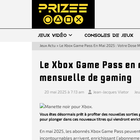
JEUX VIDÉO
CONSOLES DE JEUX
Jeux Actu
»
Le Xbox Game Pass En Mai 2025 : Votre Dose 
Le Xbox Game Pass en 
mensuelle de gaming
20 mai 2025 à 7:13 am
Jean-Jacques Viator
Jeu
Vous êtes désormais prêt à profiter des nouvelles sortie
pour plonger dans ces nouveaux titres qui viendront enric
En mai 2025, les abonnés Xbox Game Pass peuvent 
incontournables arrivent, enrichissant l’abonneme