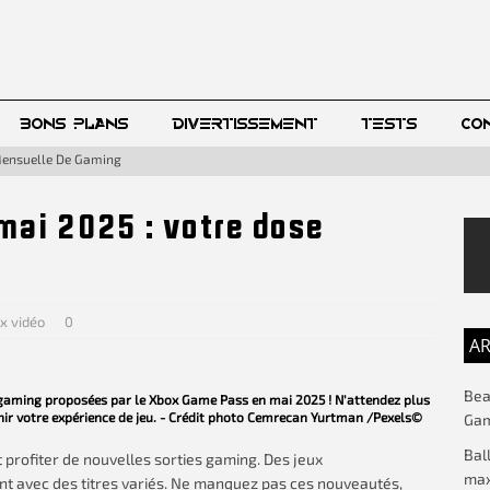
BONS PLANS
DIVERTISSEMENT
TESTS
CO
Mensuelle De Gaming
mai 2025 : votre dose
x vidéo
0
AR
Beac
s gaming proposées par le Xbox Game Pass en mai 2025 ! N’attendez plus
hir votre expérience de jeu. - Crédit photo Cemrecan Yurtman /Pexels©
Gam
Bal
profiter de nouvelles sorties gaming. Des jeux
max
nt avec des titres variés. Ne manquez pas ces nouveautés,