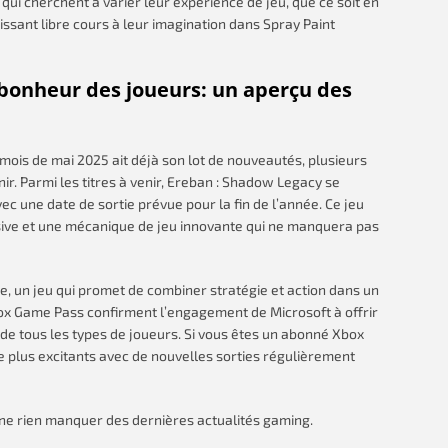
ui cherchent à varier leur expérience de jeu, que ce soit en
ssant libre cours à leur imagination dans Spray Paint
e bonheur des joueurs: un aperçu des
 mois de mai 2025 ait déjà son lot de nouveautés, plusieurs
nir. Parmi les titres à venir, Ereban : Shadow Legacy se
ec une date de sortie prévue pour la fin de l’année. Ce jeu
ive et une mécanique de jeu innovante qui ne manquera pas
rme, un jeu qui promet de combiner stratégie et action dans un
box Game Pass confirment l’engagement de Microsoft à offrir
 de tous les types de joueurs. Si vous êtes un abonné Xbox
 plus excitants avec de nouvelles sorties régulièrement
ne rien manquer des dernières actualités gaming.