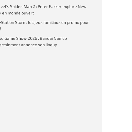
vel’s Spider-Man 2 : Peter Parker explore New
k en monde ouvert
yStation Store : les jeux familiaux en promo pour
é
yo Game Show 2026 : Bandai Namco
ertainment annonce son lineup