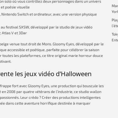
ion solo où vous contrôlez deux personnages dans un univers
Mar
et poésie visuelle
Yor
S, Nintendo Switch et ordinateur, avec une version physique
Pla
l’ét
u festival SXSW, développé par le studio de jeux vidéo
 Atlas V et 3Dar
Tok
Ent
 belge venue tout droit de Mons. Gloomy Eyes, développé par le
que accessible et poétique, parfaite pour célébrer la saison
 toutes les plateformes, ce titre original marie horreur douce
tivant.
ente les jeux vidéo d’Halloween
 frappe fort avec Gloomy Eyes, une production qui bouscule les
é en 2008 par quatre vétérans de l’industrie, ce studio wallon
assionnés. Leur crédo ? Créer des productions intelligentes
née dans cette aventure horrifique destinée à marquer