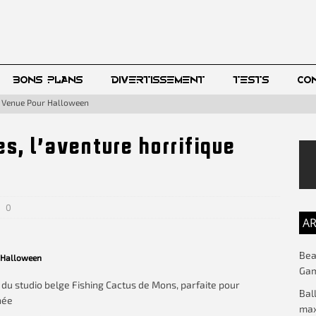
BONS PLANS
DIVERTISSEMENT
TESTS
CO
ue Venue Pour Halloween
s, l’aventure horrifique
0
AR
Beac
r Halloween
Gam
du studio belge Fishing Cactus de Mons, parfaite pour
Bal
née
max