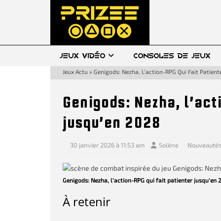
JEUX VIDÉO
CONSOLES DE JEUX
Jeux Actu
»
Genigods: Nezha, L’action-RPG Qui Fait Patient
Genigods: Nezha, l’act
jusqu’en 2028
30 janvier 2026 à 11:53 am
Solène
Nouveauté
Genigods: Nezha, l'action-RPG qui fait patienter jusqu'en 
À retenir