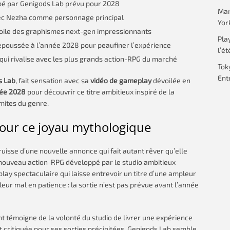
pé par Genigods Lab prévu pour 2028
Mar
avec Nezha comme personnage principal
Yor
oile des graphismes next-gen impressionnants
Pla
 repoussée à l’année 2028 pour peaufiner l’expérience
l’ét
 qui rivalise avec les plus grands action-RPG du marché
Tok
Ent
s Lab
, fait sensation avec sa
vidéo de gameplay
dévoilée en
ée 2028
pour découvrir ce titre ambitieux inspiré de la
mites du genre.
pour ce joyau mythologique
uisse d’une nouvelle annonce qui fait autant rêver qu’elle
e nouveau action-RPG développé par le studio ambitieux
lay spectaculaire qui laisse entrevoir un titre d’une ampleur
eur mal en patience : la sortie n’est pas prévue avant l’année
 témoigne de la volonté du studio de livrer une expérience
critiquée pour ses sorties précipitées, Genigods Lab semble