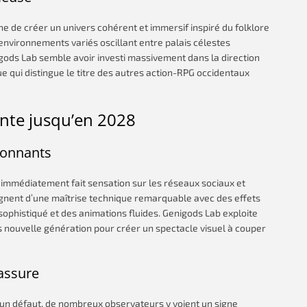
e de créer un univers cohérent et immersif inspiré du folklore
 environnements variés oscillant entre palais célestes
ods Lab semble avoir investi massivement dans la direction
ue qui distingue le titre des autres action-RPG occidentaux
tente jusqu’en 2028
ionnants
 immédiatement fait sensation sur les réseaux sociaux et
ignent d’une maîtrise technique remarquable avec des effets
ophistiqué et des animations fluides. Genigods Lab exploite
 nouvelle génération pour créer un spectacle visuel à couper
assure
 un défaut, de nombreux observateurs y voient un signe