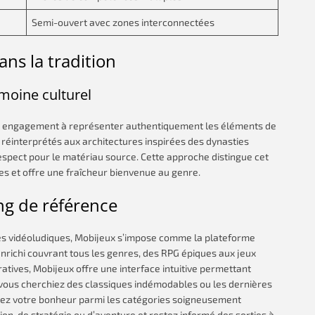
Semi-ouvert avec zones interconnectées
ans la tradition
imoine culturel
on engagement à représenter authentiquement les éléments de
 réinterprétés aux architectures inspirées des dynasties
spect pour le matériau source. Cette approche distingue cet
es et offre une fraîcheur bienvenue au genre.
ng de référence
es vidéoludiques, Mobijeux s’impose comme la plateforme
richi couvrant tous les genres, des RPG épiques aux jeux
atives, Mobijeux offre une interface intuitive permettant
e vous cherchiez des classiques indémodables ou les dernières
ez votre bonheur parmi les catégories soigneusement
on, de stratégie ou d’aventure et restez informé des sorties à