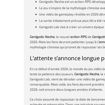
Genigods: Nezha est un action-RPG dévelop
Le jeu s’inspire de la mythologie chinoise 
Une vidéo de gameplay révélée en 2026 dév
La sortie initialement prévue plus tôt a été
Genigods Lab vise à créer un univers épique
Genigods: Nezha
, le nouvel
action-RPG
de
Genigod
2026. Mais les fans devront patienter jusqu’à l’
ann
mythologie chinoise qui promet de repousser les li
L’attente s’annonce longue 
En ce début d’année 2026, le monde du jeu vidéo br
teste la patience des joueurs.
Genigods: Nezha
, l
Genigods Lab, vient de dévoiler une vidéo de gamep
remarquable. Mais voilà, les fans devront prendre l
2028, soit encore deux longues années d’attente.
Ce choix assumé de repousser la date de lancement
achevée et mémorable. Dans une industrie souvent 