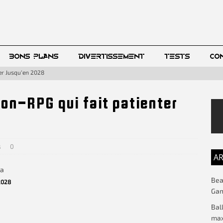
BONS PLANS
DIVERTISSEMENT
TESTS
CO
er Jusqu’en 2028
ion-RPG qui fait patienter
s
0
AR
Beac
2028
Gam
Bal
max