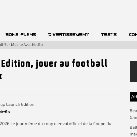
BONS PLANS
DIVERTISSEMENT
TESTS
CO
ll Sur Mobile Avec Netflix
Edition, jouer au football
x
AR
Beac
etflix
Gam
 2026, le jour même du coup d’envoi officiel de la Coupe du
Bal
max