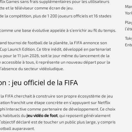
tflix Games sans frais supplémentaires pour les utilisateurs
Mar
e et le téléviseur comme écran de jeu.
Yor
e la compétition, plus de 1 200 joueurs officiels et 16 stades
Pla
l’ét
comme une base évolutive appelée à s’enrichir au fil du temps.
Tok
rand tournoi de football de la planète, la FIFA annonce son
Ent
Cup Launch Edition. Ce titre inédit, développé en partenariat
évu pour le 11 juin 2026, soit le jour même du lancement de la
ccessible à tous, il représente un nouveau départ pour la
d’absence du secteur vidéoludique.
: jeu officiel de la FIFA
 la FIFA cherchait à construire son propre écosystème de jeu
ération franchit une étape concrète en s’appuyant sur Netflix
lphi Interactive comme partenaire de développement. Ce choix
ts habituels du
jeu vidéo de foot
, qui reposent généralement
’objectif déclaré est de toucher un public plus large, y compris
ootball auparavant.