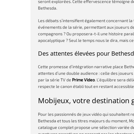
seront explorées. Cette effervescence témoigne de
Bethesda.
Les débats s’intensifient également concernant la t
événements de la série, permettant aux joueurs de
compagnons ? Ou proposera-t-il une histoire para
apocalyptique ? Seul le temps nous le dira, mais c
Des attentes élevées pour Bethes
Cette promesse d’intégration narrative place Bethe
attentes d’une double audience : celle des joueurs 
par la série TV de
Prime Video
. L’équilibre sera dé
respecte le canon établi tout en restant accessibl
Mobijeux, votre destination
Pour les passionnés de jeux vidéo qui souhaitent re
Bethesda et tous les titres majeurs du moment, M
catalogue complet propose une sélection variée de
aventures narratives en passant par les shooters et