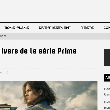
BONS PLANS
DIVERTISSEMENT
TESTS
CO
 Video
nivers de la série Prime
éo
0
AR
Beac
Gam
Bal
max