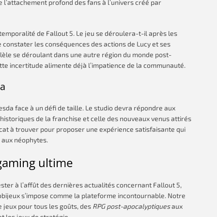
 l’attachement profond des fans à l’univers créé par
emporalité de Fallout 5. Le jeu se déroulera-t-il après les
 constater les conséquences des actions de Lucy et ses
llèle se déroulant dans une autre région du monde post-
ette incertitude alimente déjà l’impatience de la communauté.
da
sda face à un défi de taille. Le studio devra répondre aux
historiques de la franchise et celle des nouveaux venus attirés
licat à trouver pour proposer une expérience satisfaisante qui
e aux néophytes.
 gaming ultime
ster à l’affût des dernières actualités concernant Fallout 5,
obijeux s’impose comme la plateforme incontournable. Notre
 jeux pour tous les goûts, des
RPG post-apocalyptiques
aux
 les jeux de stratégie.