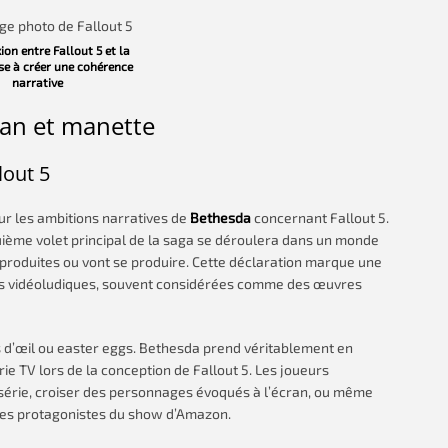
on entre Fallout 5 et la
ise à créer une cohérence
narrative
ran et manette
lout 5
sur les ambitions narratives de
Bethesda
concernant Fallout 5.
uième volet principal de la saga se déroulera dans un monde
produites ou vont se produire. Cette déclaration marque une
ions vidéoludiques, souvent considérées comme des œuvres
ins d’œil ou easter eggs. Bethesda prend véritablement en
e TV lors de la conception de Fallout 5. Les joueurs
la série, croiser des personnages évoqués à l’écran, ou même
des protagonistes du show d’Amazon.