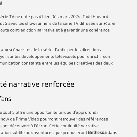
t
 série TV ne date pas d’hier. Dès mars 2024, Todd Howard
out 5 avec les showrunners de la série TV diffusée sur
Prime
 toute contradiction narrative et à garantir une cohérence
x scénaristes de la série d’anticiper les directions
uyer sur les développements télévisuels pour enrichir son
mmunication constante entre les équipes créatives des deux
té narrative renforcée
fans
allout 5 offre une opportunité unique d’approfondir
 show de Prime Video pourront retrouver des références
ls ont découvert à l’écran. Cette continuité narrative
ration subtile aux aventures que proposeront
Bethesda
dans