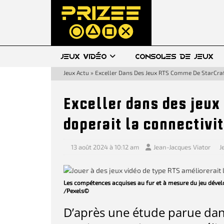
JEUX VIDÉO
CONSOLES DE JEUX
Jeux Actu
»
Exceller Dans Des Jeux RTS Comme De StarCraft
Exceller dans des jeux
doperait la connectivi
13 août 2024 à 10:12 am
Jean-Jacques Viator
J
Les compétences acquises au fur et à mesure du jeu dévelo
/Pexels©
D’après une étude parue dan