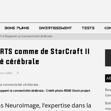
BONS PLANS
DIVERTISSEMENT
TESTS
CO
 II Doperait La Connectivité Cérébrale
 RTS comme de StarCraft II
té cérébrale
eux vidéo
0
AR
Beac
ppent la connectivité cérébrale - Crédit photo RDNE Stock project
Gam
Bal
s NeuroImage, l’expertise dans la
max