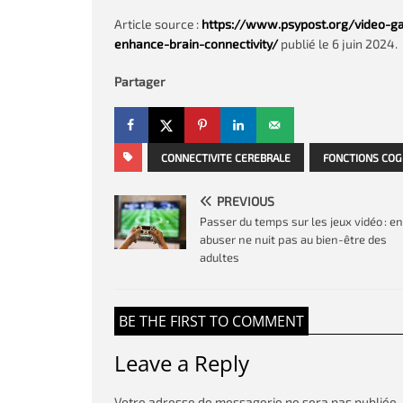
Article source :
https://www.psypost.org/video-gam
enhance-brain-connectivity/
publié le 6 juin 2024.
Partager
CONNECTIVITE CEREBRALE
FONCTIONS COG
PREVIOUS
Passer du temps sur les jeux vidéo : en
abuser ne nuit pas au bien-être des
adultes
BE THE FIRST TO COMMENT
Leave a Reply
Votre adresse de messagerie ne sera pas publiée.