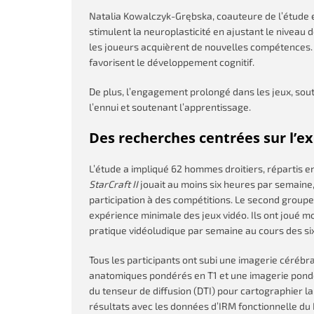
Natalia Kowalczyk-Grębska, coauteure de l’étude e
stimulent la neuroplasticité en ajustant le niveau 
les joueurs acquièrent de nouvelles compétences. 
favorisent le développement cognitif.
De plus, l’engagement prolongé dans les jeux, soute
l’ennui et soutenant l’apprentissage.
Des recherches centrées sur l’exp
L’étude a impliqué 62 hommes droitiers, répartis 
StarCraft II
jouait au moins six heures par semaine,
participation à des compétitions. Le second groupe
expérience minimale des jeux vidéo. Ils ont joué mo
pratique vidéoludique par semaine au cours des si
Tous les participants ont subi une imagerie cérébr
anatomiques pondérés en T1 et une imagerie pondér
du tenseur de diffusion (DTI) pour cartographier la 
résultats avec les données d’IRM fonctionnelle d