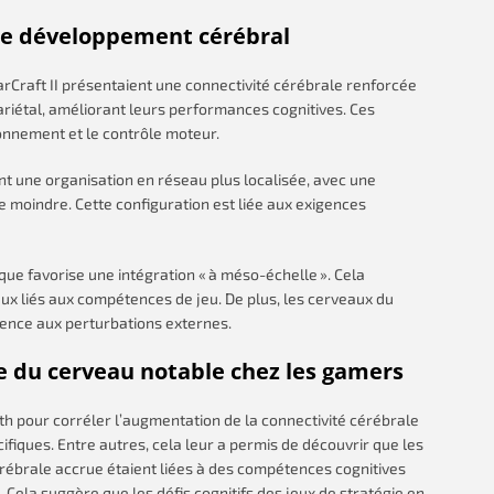
 le développement cérébral
rCraft II présentaient une connectivité cérébrale renforcée
ariétal, améliorant leurs performances cognitives. Ces
isonnement et le contrôle moteur.
nt une organisation en réseau plus localisée, avec une
le moindre. Cette configuration est liée aux exigences
que favorise une intégration « à méso-échelle ». Cela
ux liés aux compétences de jeu. De plus, les cerveaux du
ence aux perturbations externes.
e du cerveau notable chez les gamers
th pour corréler l’augmentation de la connectivité cérébrale
ifiques. Entre autres, cela leur a permis de découvrir que les
rébrale accrue étaient liées à des compétences cognitives
 Cela suggère que les défis cognitifs des jeux de stratégie en