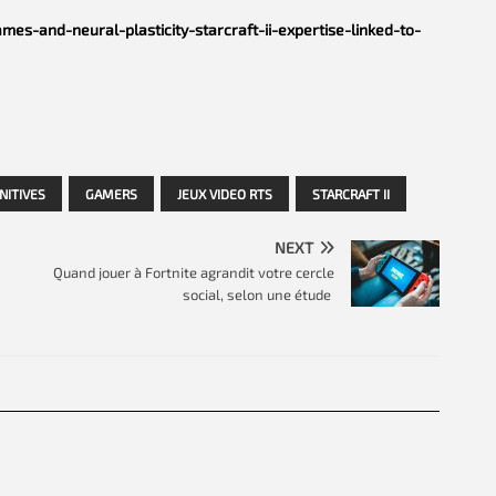
es-and-neural-plasticity-starcraft-ii-expertise-linked-to-
NITIVES
GAMERS
JEUX VIDEO RTS
STARCRAFT II
NEXT
Quand jouer à Fortnite agrandit votre cercle
social, selon une étude