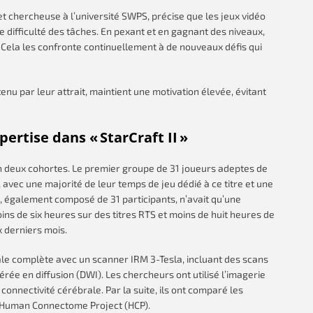
t chercheuse à l’université SWPS, précise que les jeux vidéo
de difficulté des tâches. En pexant et en gagnant des niveaux,
Cela les confronte continuellement à de nouveaux défis qui
nu par leur attrait, maintient une motivation élevée, évitant
ertise dans « StarCraft II »
en deux cohortes. Le premier groupe de 31 joueurs adeptes de
 avec une majorité de leur temps de jeu dédié à ce titre et une
, également composé de 31 participants, n’avait qu’une
ins de six heures sur des titres RTS et moins de huit heures de
x derniers mois.
ale complète avec un scanner IRM 3-Tesla, incluant des scans
ée en diffusion (DWI). Les chercheurs ont utilisé l’imagerie
connectivité cérébrale. Par la suite, ils ont comparé les
u Human Connectome Project (HCP).