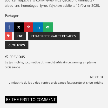
Source : https://afjv.com/news/11637_ecoconditionnalite-
aides-cnc-homologue-jyros-fajv.htm publié le 12 février 2025.
Partager
CNC
ECO-CONDITIONNALITE DES AIDES
OUTIL JYROS
PREVIOUS
Le jeu mobile, locomotive du marché africain du gaming en pleine
croissance
NEXT
L’industrie du jeu vidéo : entre croissance fulgurante et crise inédite
BE THE FIRST TO COMMENT