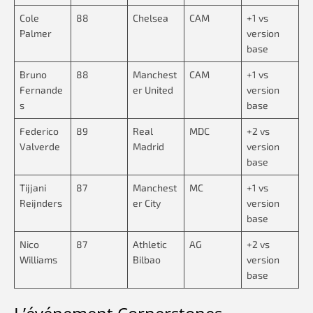
Cole
88
Chelsea
CAM
+1 vs
Palmer
version
base
Bruno
88
Manchest
CAM
+1 vs
Fernande
er United
version
s
base
Federico
89
Real
MDC
+2 vs
Valverde
Madrid
version
base
Tijjani
87
Manchest
MC
+1 vs
Reijnders
er City
version
base
Nico
87
Athletic
AG
+2 vs
Williams
Bilbao
version
base