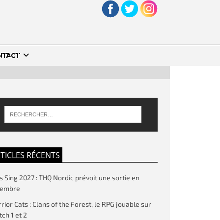
NTACT
TICLES RÉCENTS
’s Sing 2027 : THQ Nordic prévoit une sortie en
vembre
rior Cats : Clans of the Forest, le RPG jouable sur
tch 1 et 2