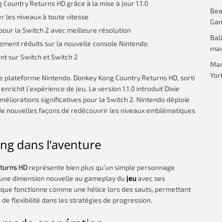
Country Returns HD grâce à la mise à jour 1.1.0
Beac
 les niveaux à toute vitesse
Gam
pour la Switch 2 avec meilleure résolution
Bal
ment réduits sur la nouvelle console Nintendo
max
nt sur Switch et Switch 2
Mar
Yor
e plateforme Nintendo. Donkey Kong Country Returns HD, sorti
nrichit l’expérience de jeu. La version 1.1.0 introduit Dixie
iorations significatives pour la Switch 2. Nintendo déploie
de nouvelles façons de redécouvrir les niveaux emblématiques
ong dans l’aventure
turns HD
représente bien plus qu’un simple personnage
e une dimension nouvelle au gameplay du
jeu
avec ses
tique fonctionne comme une hélice lors des sauts, permettant
de flexibilité dans les stratégies de progression.