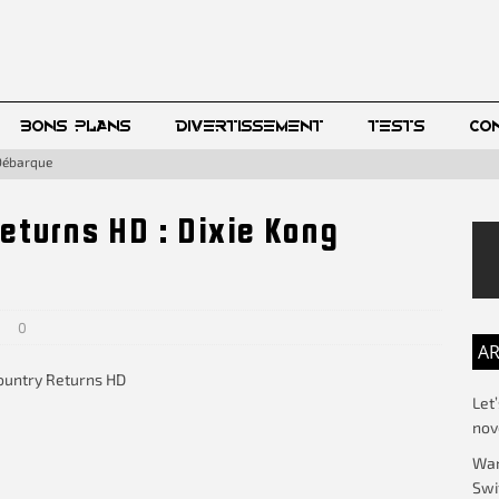
BONS PLANS
DIVERTISSEMENT
TESTS
CO
 Débarque
turns HD : Dixie Kong
0
AR
Let
no
War
Swi