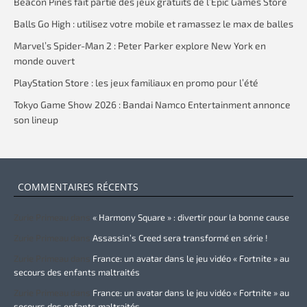
Beacon Pines fait partie des jeux gratuits de l’Epic Games Store
Balls Go High : utilisez votre mobile et ramassez le max de balles
Marvel’s Spider-Man 2 : Peter Parker explore New York en
monde ouvert
PlayStation Store : les jeux familiaux en promo pour l’été
Tokyo Game Show 2026 : Bandai Namco Entertainment annonce
son lineup
COMMENTAIRES RÉCENTS
Zurie Primeau
dans
« Harmony Square » : divertir pour la bonne cause
Zurie Primeau
dans
Assassin’s Creed sera transformé en série !
Zurie Primeau
dans
France: un avatar dans le jeu vidéo « Fortnite » au
secours des enfants maltraités
Zurie Primeau
dans
France: un avatar dans le jeu vidéo « Fortnite » au
secours des enfants maltraités