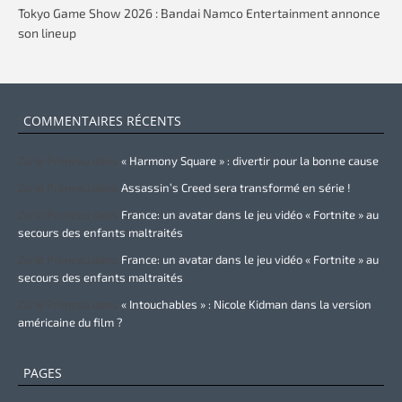
Tokyo Game Show 2026 : Bandai Namco Entertainment annonce
son lineup
COMMENTAIRES RÉCENTS
Zurie Primeau
dans
« Harmony Square » : divertir pour la bonne cause
Zurie Primeau
dans
Assassin’s Creed sera transformé en série !
Zurie Primeau
dans
France: un avatar dans le jeu vidéo « Fortnite » au
secours des enfants maltraités
Zurie Primeau
dans
France: un avatar dans le jeu vidéo « Fortnite » au
secours des enfants maltraités
Zurie Primeau
dans
« Intouchables » : Nicole Kidman dans la version
américaine du film ?
PAGES