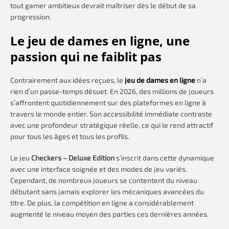
tout gamer ambitieux devrait maîtriser dès le début de sa
progression.
Le jeu de dames en ligne, une
passion qui ne faiblit pas
Contrairement aux idées reçues, le
jeu de dames en ligne
n’a
rien d’un passe-temps désuet. En 2026, des millions de joueurs
s’affrontent quotidiennement sur des plateformes en ligne à
travers le monde entier. Son accessibilité immédiate contraste
avec une profondeur stratégique réelle, ce qui le rend attractif
pour tous les âges et tous les profils.
Le jeu
Checkers – Deluxe Edition
s’inscrit dans cette dynamique
avec une interface soignée et des modes de jeu variés.
Cependant, de nombreux joueurs se contentent du niveau
débutant sans jamais explorer les mécaniques avancées du
titre. De plus, la compétition en ligne a considérablement
augmenté le niveau moyen des parties ces dernières années.