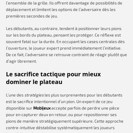
l’ensemble de la grille. Ils offrent davantage de possibilités de
déplacement et limitent les options de l’adversaire dès les
premières secondes de jeu.
Les débutants, au contraire, tendent à positionner leurs pions
sur les bords du plateau, pensant les protéger. Ce réflexe est
souvent fatal sur la durée. En occupant les cases centrales dès
l’ouverture, le joueur expert prend immédiatement l’initiative.
De ce fait, l’adversaire se retrouve contraint de réagir plutôt que
d’agir librement.
Le sacrifice tactique pour mieux
dominer le plateau
L’une des
stratégies
les plus surprenantes pour les débutants
est le sacrifice intentionnel d’un pion. Un expert de ce jeu
disponible sur
Mobijeux
accepte parfois de perdre une pièce
pour en capturer deux en retour, ou pour repositionner ses
pions de manière stratégiquement supérieure. Cette approche
contre-intuitive déstabilise systématiquement les joueurs