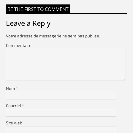
BE THE FIRST TO COMMENT
Leave a Reply
Votre adresse de messagerie ne sera pas publiée.
Commentaire
Nom
*
Courriel
*
Site web