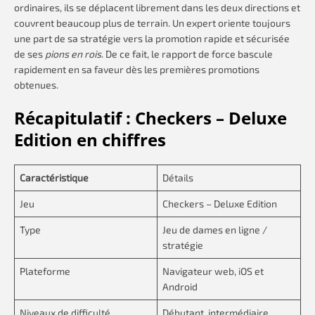
ordinaires, ils se déplacent librement dans les deux directions et
couvrent beaucoup plus de terrain. Un expert oriente toujours
une part de sa stratégie vers la promotion rapide et sécurisée
de ses
pions en rois
. De ce fait, le rapport de force bascule
rapidement en sa faveur dès les premières promotions
obtenues.
Récapitulatif : Checkers – Deluxe
Edition en chiffres
Caractéristique
Détails
Jeu
Checkers – Deluxe Edition
Type
Jeu de dames en ligne /
stratégie
Plateforme
Navigateur web, iOS et
Android
Niveaux de difficulté
Débutant, intermédiaire,