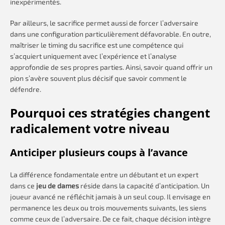
inexpérimentés.
Par ailleurs, le sacrifice permet aussi de forcer l’adversaire
dans une configuration particulièrement défavorable. En outre,
maîtriser le timing du sacrifice est une compétence qui
s’acquiert uniquement avec l’expérience et l’analyse
approfondie de ses propres parties. Ainsi, savoir quand offrir un
pion s’avère souvent plus décisif que savoir comment le
défendre.
Pourquoi ces stratégies changent
radicalement votre niveau
Anticiper plusieurs coups à l’avance
La différence fondamentale entre un débutant et un expert
dans ce
jeu de dames
réside dans la capacité d’anticipation. Un
joueur avancé ne réfléchit jamais à un seul coup. Il envisage en
permanence les deux ou trois mouvements suivants, les siens
comme ceux de l’adversaire. De ce fait, chaque décision intègre