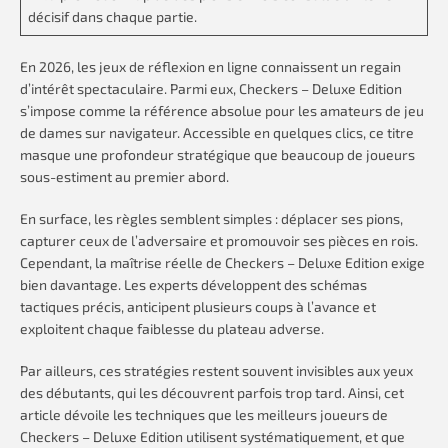
décisif dans chaque partie.
En 2026, les jeux de réflexion en ligne connaissent un regain
d’intérêt spectaculaire. Parmi eux, Checkers – Deluxe Edition
s’impose comme la référence absolue pour les amateurs de jeu
de dames sur navigateur. Accessible en quelques clics, ce titre
masque une profondeur stratégique que beaucoup de joueurs
sous-estiment au premier abord.
En surface, les règles semblent simples : déplacer ses pions,
capturer ceux de l’adversaire et promouvoir ses pièces en rois.
Cependant, la maîtrise réelle de Checkers – Deluxe Edition exige
bien davantage. Les experts développent des schémas
tactiques précis, anticipent plusieurs coups à l’avance et
exploitent chaque faiblesse du plateau adverse.
Par ailleurs, ces stratégies restent souvent invisibles aux yeux
des débutants, qui les découvrent parfois trop tard. Ainsi, cet
article dévoile les techniques que les meilleurs joueurs de
Checkers – Deluxe Edition utilisent systématiquement, et que