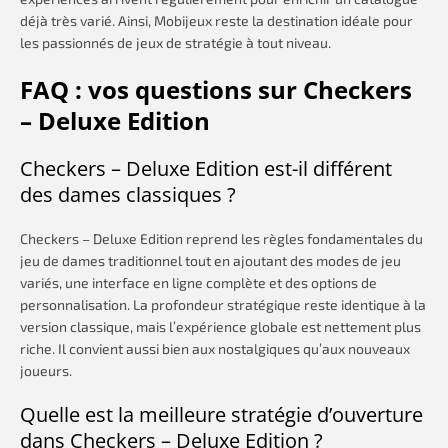
déjà très varié. Ainsi, Mobijeux reste la destination idéale pour
les passionnés de jeux de stratégie à tout niveau.
FAQ : vos questions sur Checkers
– Deluxe Edition
Checkers – Deluxe Edition est-il différent
des dames classiques ?
Checkers – Deluxe Edition reprend les règles fondamentales du
jeu de dames traditionnel tout en ajoutant des modes de jeu
variés, une interface en ligne complète et des options de
personnalisation. La profondeur stratégique reste identique à la
version classique, mais l’expérience globale est nettement plus
riche. Il convient aussi bien aux nostalgiques qu’aux nouveaux
joueurs.
Quelle est la meilleure stratégie d’ouverture
dans Checkers – Deluxe Edition ?